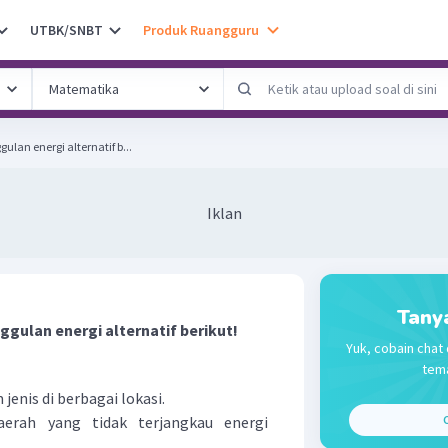
UTBK/SNBT
Produk Ruangguru
lan energi alternatif b...
Iklan
Tany
gulan energi alternatif berikut!
Yuk, cobain chat 
tema
enis di berbagai lokasi.
erah yang tidak terjangkau energi
C