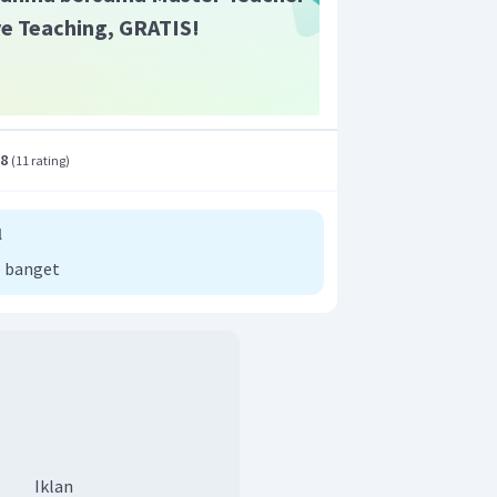
ive Teaching, GRATIS!
.8
(
11 rating
)
l
 banget
Iklan