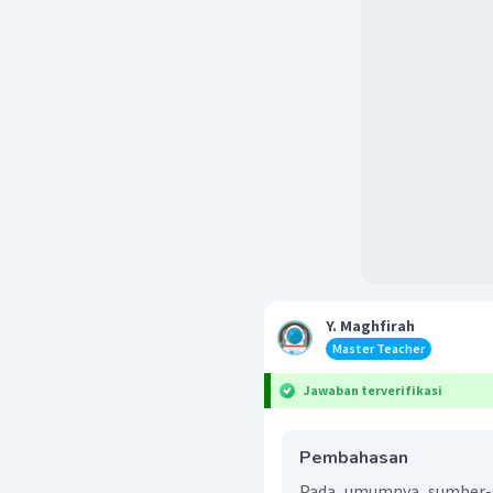
Y. Maghfirah
Master Teacher
Jawaban terverifikasi
Pembahasan
Pada umumnya sumber-su