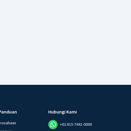
Panduan
Hubungi Kami
erusahaan
+62 815-7441-0000