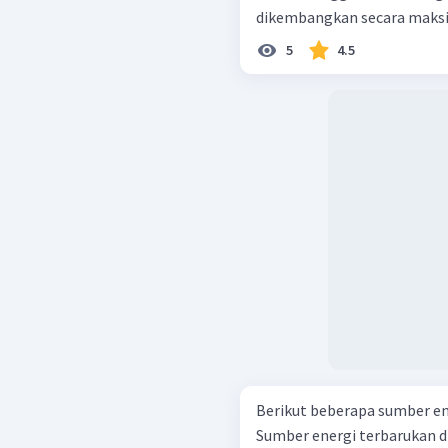
dikembangkan secara maksim
5
4.5
Berikut beberapa sumber energi. Biogas Angin Minya
Sumber energi terbarukan di