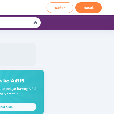
Daftar
Masuk
a ke AiRIS
dan belajar bareng AiRIS,
n pintarmu!
hat AiRIS