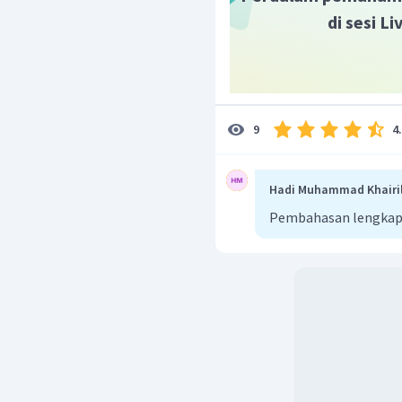
di sesi L
4
9
Hadi Muhammad Khairi
Pembahasan lengkap