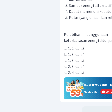
Sumber energi alternatif 
Dapat memenuhi kebutuha
Polusi yang dihasilkan re
Kelebihan penggunaan 
keterbatasan energi ditunjuk
1, 2, dan 3
1, 3, dan 4
1, 3, dan 5
2, 3, dan 4
2, 4, dan 5
Ikuti Tryout SNBT 
Habis dalam
00
:
0