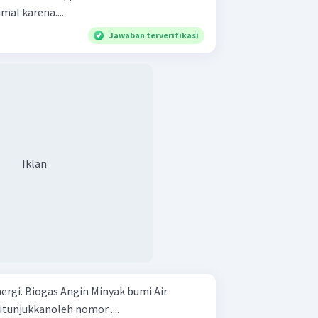
al karena....
Jawaban terverifikasi
Iklan
k bumi Air
tunjukkanoleh nomor ....