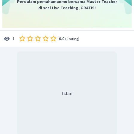
Perdalam pemahamanmu bersama Master Teacher
di sesi Live Teaching, GRATIS!
0.0
1
(
0 rating
)
Iklan