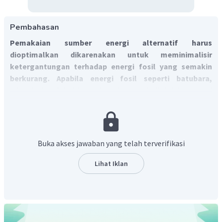
Pembahasan
Pemakaian sumber energi alternatif harus
dioptimalkan dikarenakan untuk meminimalisir
ketergantungan terhadap energi fosil yang semakin
berkurang. Apabila energi fosil seperti batubara,
minyak bumi habis maka akan terjadi krisis energi
seperti tidak tercukupinya pasokan kebutuhan energi
yang dibutuhkan, menurunnya tingkat produktifitas
produsen, dan lain lain. Sehingga adanya sumber energi
alternatif sangatlah penting untuk meminimalisir krisis
Buka akses jawaban yang telah terverifikasi
energi fosil yang semakin berkurang.
Lihat Iklan