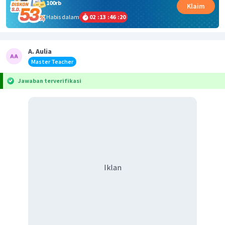
100rb
Klaim
Habis dalam
02
:
13
:
46
:
20
A. Aulia
Master Teacher
Jawaban terverifikasi
Iklan