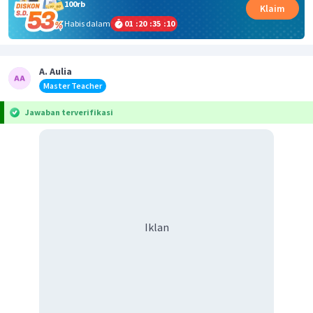
100rb
Klaim
Habis dalam
01
:
20
:
35
:
10
A. Aulia
Master Teacher
Jawaban terverifikasi
Iklan