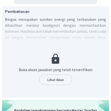
Pembahasan
Biogas merupakan sumber energi yang terbarukan yang
dihasilkan melalui biodigesti dengan memanfaatkan
kotoran. Hasilnya pun tidak menimbulkan polusi, tentu saja
ini sangat bermanfaat mengurangi emisi rumah kaca.
Manfaat energi biogas dalam kehidupan sehari hari adalah:
Biogas bisa menggantikan gas yang digunakan
untuk memasak
Biogas digunakan untuk penerangan lampu atau
Buka akses jawaban yang telah terverifikasi
untuk menyelakan listrik
Biogas menghasilkan pupuk organik
Lihat Iklan
Biogas digunakan untuk bahan bakar kendaraan.
Perdalam pemahamanmu bersama Master Teacher