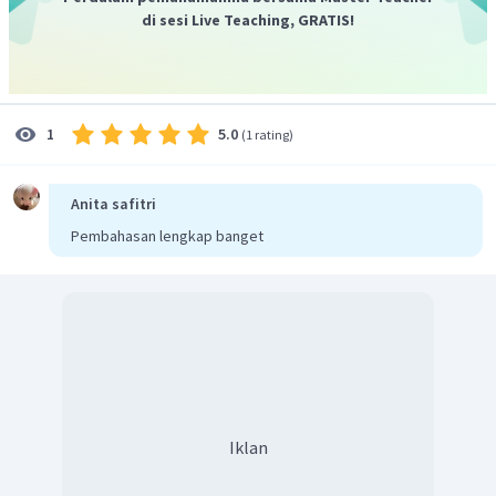
di sesi Live Teaching, GRATIS!
5.0
1
(
1 rating
)
Anita safitri
Pembahasan lengkap banget
Iklan