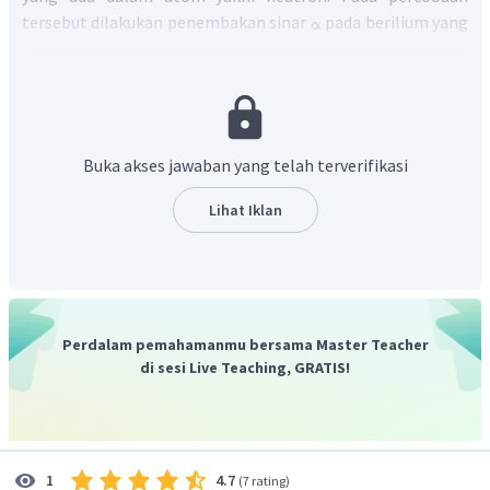
tersebut dilakukan penembakan sinar
pada berilium yang
menghasilkan sinar tak bermuatan yang ditumbukan pada
parafin yang memiliki banyak proton. Akibat tumbukan
tersebut, proton pada parafin bergerak dengan energi yang
sama ketika sinar tak bermuatan tadi menumbuk proton
pada parafin. Maka, diyakini bahwa sinar tak bermuatan
Buka akses jawaban yang telah terverifikasi
tersebut adalah neutron yang memiliki massa yang sama
dengan proton.
Lihat Iklan
Berdasarkan penjelasan tersebut, maka bagian yang
ditunjukkan oleh tanda panah pada soal adalah parafin
yang berfungsi sebagai sumber proton pada percobaan
tersebut.
Jadi, jawaban yang benar adalah A.
Perdalam pemahamanmu bersama Master Teacher
di sesi Live Teaching, GRATIS!
4.7
1
(
7 rating
)