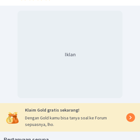
Iklan
Klaim Gold gratis sekarang!
Dengan Gold kamu bisa tanya soal ke Forum
sepuasnya, lho.
Pertanyaan serupa