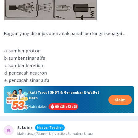
Bagian yang ditunjuk oleh anak panah berfungsi sebagai ....
sumber proton
sumber sinar alfa
sumber berelium
pencacah neutron
pencacah sinar alfa
Ikuti Tryout SNBT & Menangkan E-Wallet
100rb
Klaim
Habis dalam
00
:
15
:
42
:
25
S. Lubis
Master Teacher
Mahasiswa/Alumni Universitas Sumatera Utara