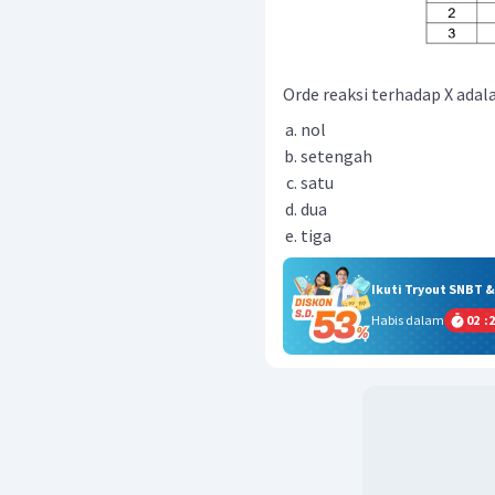
Orde reaksi terhadap X adalah
nol
setengah
satu
dua
tiga
Ikuti Tryout SNBT 
Habis dalam
02
:
2