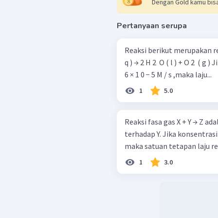
Dengan Gold kamu bisa
Pertanyaan serupa
Reaksi berikut merupakan reaksi orde 
q ) → 2 H 2 ​ O ( l ) + O 2 ​ ( g ) Jika laju awal penguraian H 2 ​ O 2 ​ adalah 5 ,
6 × 1 0 − 5 M / s ,maka laju...
1
5.0
Reaksi fasa gas X + Y → Z ad
terhadap Y. Jika konsentras
maka satuan tetapan laju reak
1
3.0