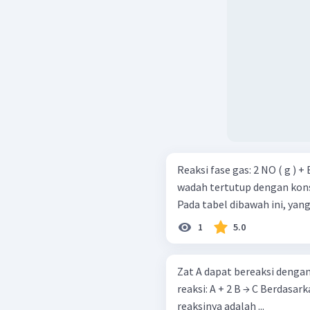
Reaksi fase gas: 2 NO ( g ) + Br 2 ​ ( g ) → 2 NOBr ( g ) Dilakukan dalam
wadah tertutup dengan kons
Pada tabel dibawah ini, yan
1
5.0
Zat A dapat bereaksi denga
reaksi: A + 2 B → C Berdasarkan data percobaan di atas, persamaan laju
reaksinya adalah ...