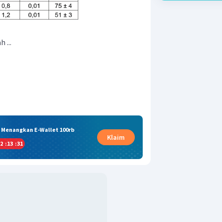
 ...
& Menangkan E-Wallet 100rb
Klaim
2
:
13
:
31