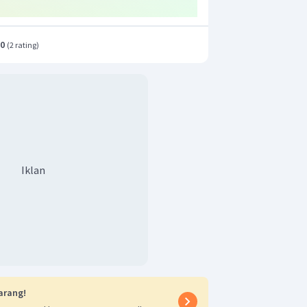
.0
(
2 rating
)
Iklan
arang!