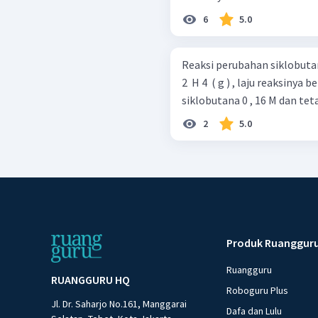
6
5.0
Reaksi perubahan siklobutana 
2 ​ H 4 ​ ( g ) , laju reaksin
siklobutana 0 , 16 M dan tetap
2
5.0
Produk Ruanggur
Ruangguru
RUANGGURU HQ
Roboguru Plus
Jl. Dr. Saharjo No.161, Manggarai
Dafa dan Lulu