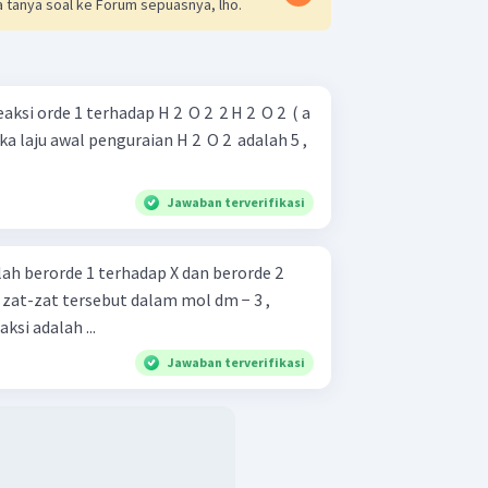
 tanya soal ke Forum sepuasnya, lho.
1 terhadap H 2 ​ O 2 ​ 2 H 2 ​ O 2 ​ ( a
Jawaban terverifikasi
alah berorde 1 terhadap X dan berorde 2
i zat-zat tersebut dalam mol dm − 3 ,
si ada­lah ...
Jawaban terverifikasi