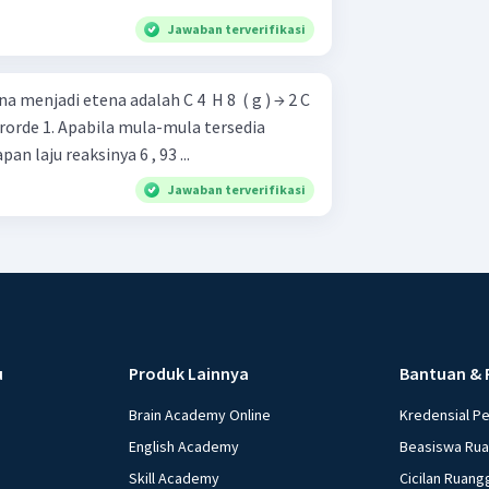
Jawaban terverifikasi
menjadi etena adalah C 4 ​ H 8 ​ ( g ) → 2 C
ya berorde 1. Apabila mula-mula tersedia
an laju reaksinya 6 , 93 ...
Jawaban terverifikasi
u
Produk Lainnya
Bantuan & 
Brain Academy Online
Kredensial P
English Academy
Beasiswa Ru
Skill Academy
Cicilan Ruang