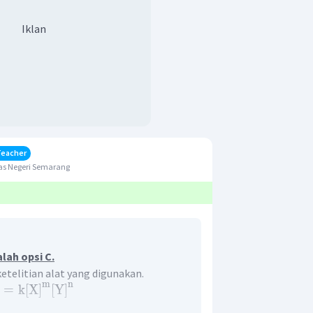
Iklan
Teacher
as Negeri Semarang
lah opsi C.
ketelitian alat yang digunakan.
m
n
=
k
[
X
]
[
Y
]