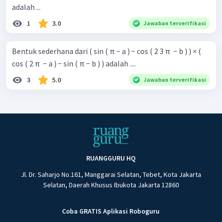
adalah ...
1
3.0
Jawaban terverifikasi
Bentuk sederhana dari ( sin ( π − a ) − cos ( 2 3 π ​ − b ) ) × (
cos ( 2 π ​ − a ) − sin ( π − b ) ) adalah ....
3
5.0
Jawaban terverifikasi
RUANGGURU HQ
Jl. Dr. Saharjo No.161, Manggarai Selatan, Tebet, Kota Jakarta
Selatan, Daerah Khusus Ibukota Jakarta 12860
Coba GRATIS Aplikasi Roboguru