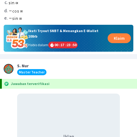
Ikuti Tryout SNBT & Menangkan E-Wallet
100rb
Klaim
Habis dalam
00
:
17
:
23
:
50
S. Nur
Master Teacher
Jawaban terverifikasi
Iklan