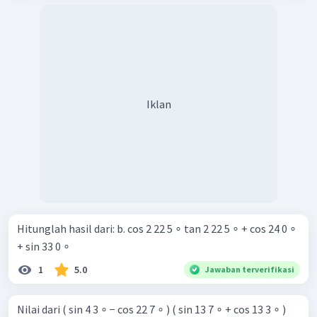
Iklan
Hitunglah hasil dari: b. cos 2 22 5 ∘ tan 2 22 5 ∘ + cos 24 0 ∘
+ sin 33 0 ∘ ​
1
5.0
Jawaban terverifikasi
Nilai dari ( sin 4 3 ∘ − cos 22 7 ∘ ) ( sin 13 7 ∘ + cos 13 3 ∘ )