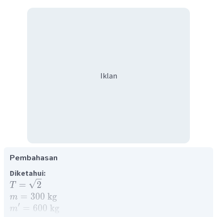
Iklan
Pembahasan
Diketahui:
=
2
T
=
300
kg
m
′
=
600
kg
m