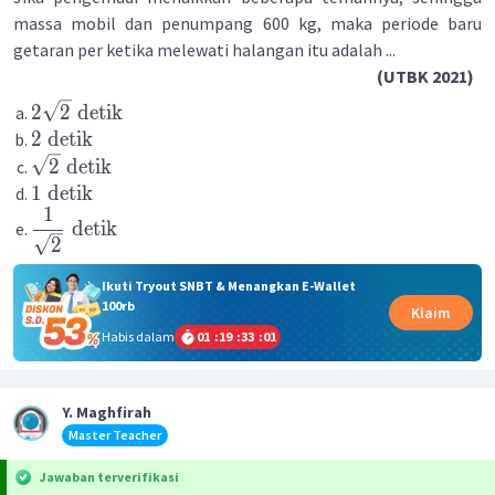
massa mobil dan penumpang 600 kg, maka periode baru
getaran per ketika melewati halangan itu adalah ...
(UTBK 2021)
2
2
detik
2
detik
2
detik
1
detik
1
detik
2
Ikuti Tryout SNBT & Menangkan E-Wallet
100rb
Klaim
Habis dalam
01
:
19
:
33
:
00
Y. Maghfirah
Master Teacher
Jawaban terverifikasi