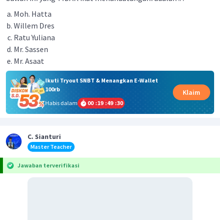
Moh. Hatta
Willem Dres
Ratu Yuliana
Mr. Sassen
Mr. Asaat
Ikuti Tryout SNBT & Menangkan E-Wallet
100rb
Klaim
Habis dalam
00
:
19
:
49
:
30
C. Sianturi
Master Teacher
Jawaban terverifikasi