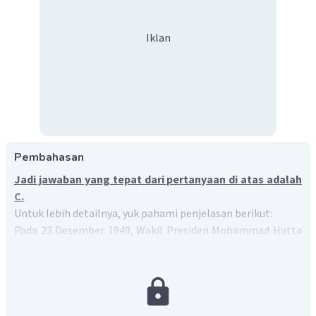
Iklan
Pembahasan
Jadi jawaban yang tepat dari pertanyaan di atas adalah
C.
Untuk lebih detailnya, yuk pahami penjelasan berikut:
Pada 23 Desember 1949, Wakil Presiden Mohammad Hatta
berangkat ke Belanda memimpin delegasi RIS. Misi
utamanya adalah menandatangani naskah pengakuan
kedaulatan dari pemerintah Belanda. Upacara
penandatanganan ini dilangsungkan secara bersamaan
baik di Indonesia maupun di Belanda dengan sebuah