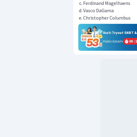
Ferdinand Magelhaens
Vasco DaGama
Christopher Columbus
Ikuti Tryout SNBT 
Habis dalam
00
:
1