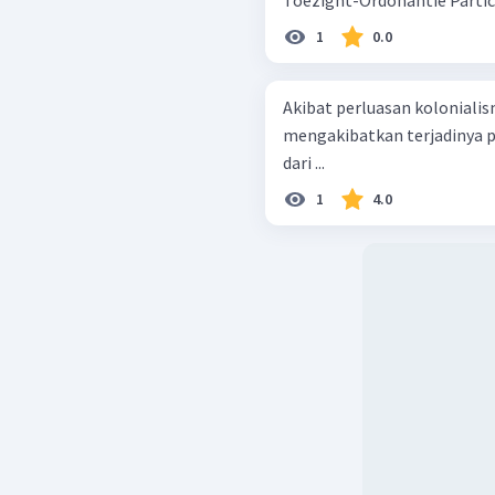
1
0.0
Akibat perluasan kolonialis
mengakibatkan terjadinya p
dari ...
1
4.0