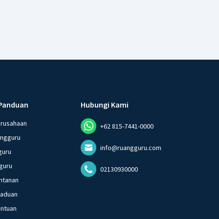
Panduan
Hubungi Kami
erusahaan
+62 815-7441-0000
angguru
info@ruangguru.com
guru
guru
02130930000
ntanan
gaduan
entuan