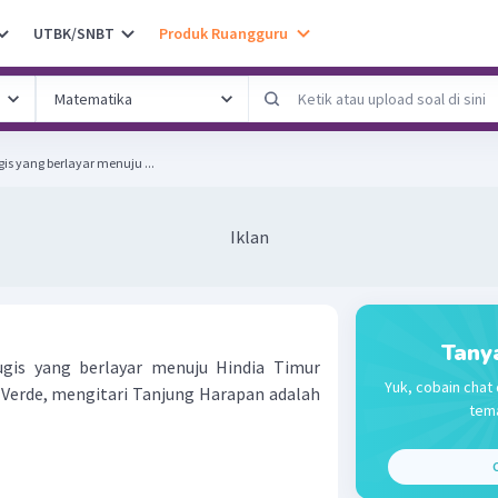
UTBK/SNBT
Produk Ruangguru
is yang berlayar menuju ...
Iklan
Tany
ugis yang berlayar menuju Hindia Timur
Yuk, cobain chat 
Verde, mengitari Tanjung Harapan adalah
tema
C