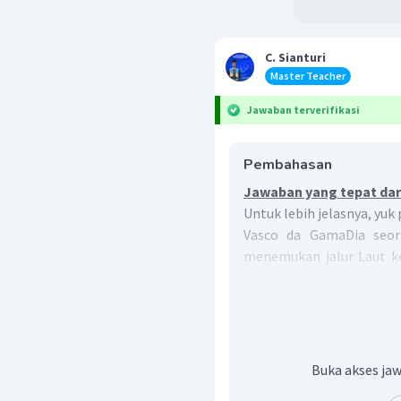
C. Sianturi
Master Teacher
Jawaban terverifikasi
Pembahasan
Jawaban yang tepat dari
Untuk lebih jelasnya, yuk
Vasco da GamaDia seora
menemukan jalur Laut ke
mengelilingi Benua Afrik
pada tanggal 8 Juli 14
Kepulauan Tanjung Ver
Samudra Atlantik, berb
Tanjung Harapan. Dari
Buka akses jaw
pelayaran menyusur pa