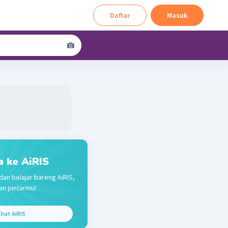
Daftar
Masuk
a ke AiRIS
dan belajar bareng AiRIS,
n pintarmu!
hat AiRIS