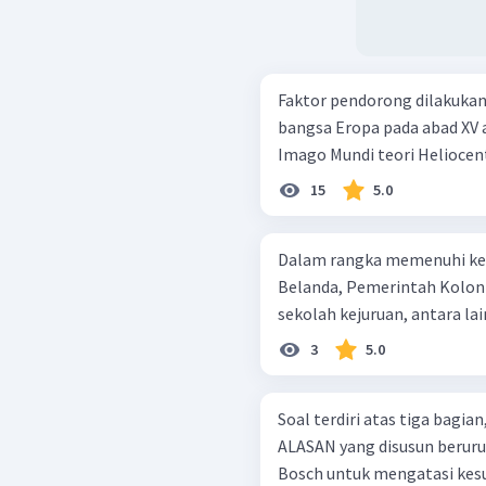
Faktor pendorong dilakukan
bangsa Eropa pada abad XV adalah ... . semangat 
15
5.0
Dalam rangka memenuhi keb
Belanda, Pemerintah Koloni
sekolah kejuruan, antara lain 
3
5.0
Soal terdiri atas tiga bagi
ALASAN yang disusun berurutan. Kebijakan yang dilaksanaka
Bosch untuk mengatasi kes