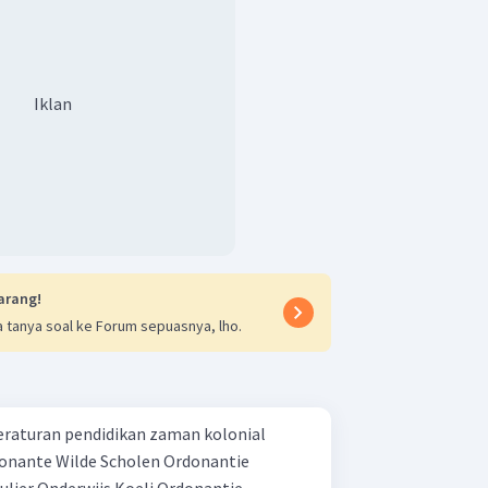
Iklan
arang!
 tanya soal ke Forum sepuasnya, lho.
peraturan pendidikan zaman kolonial