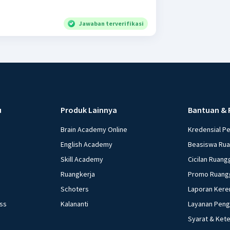
Jawaban terverifikasi
u
Produk Lainnya
Bantuan & 
Brain Academy Online
Kredensial P
English Academy
Beasiswa Ru
Skill Academy
Cicilan Ruang
Ruangkerja
Promo Ruang
Schoters
Laporan Kere
ess
Kalananti
Layanan Pen
Syarat & Ket