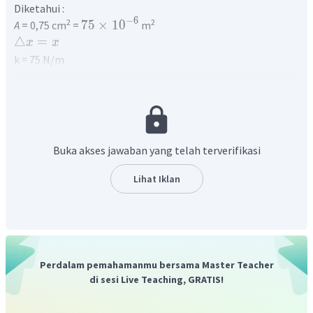
Diketahui :
−
6
2
2
75
×
1
0
A
= 0,75 cm
=
m
△
=
x
x
k
=
75 N/m
h
= 1 m
3
=
500
kg
/
m
ρ
Ditanya :
x
Penyelesaian :
Besar pertambahan panjang pegas dapat dihitung
Buka akses jawaban yang telah terverifikasi
menggunakan persamaan Hukum Hooke yaitu.
=
△
F
k
x
Lihat Iklan
F
△
=
x
k
Tekanan adalah perbandingan antara gaya dan luas
penampang yang dikenai gaya.
F
=
P
A
Perdalam pemahamanmu bersama Master Teacher
Tekanan hidrostatik adalah tekanan yang diakibatkan oleh
di sesi Live Teaching, GRATIS!
zat cair yang tidak bergerak atau diam pada suatu
kedalaman tertentu. Besar tekanan hidrostatik pada