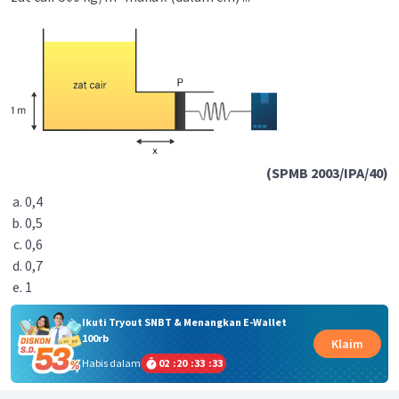
(SPMB 2003/IPA/40)
0,4
0,5
0,6
0,7
1
Ikuti Tryout SNBT & Menangkan E-Wallet
100rb
Klaim
Habis dalam
02
:
20
:
33
:
33