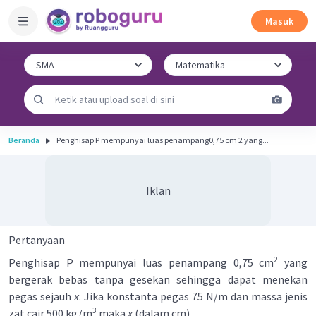
Masuk
Beranda
Penghisap P mempunyai luas penampang0,75 cm 2 yang...
Iklan
Pertanyaan
2
Penghisap P mempunyai luas penampang 0,75 cm
yang
bergerak bebas tanpa gesekan sehingga dapat menekan
pegas sejauh
x
. Jika konstanta pegas 75 N/m dan massa jenis
3
zat cair 500 kg/m
maka
x
(dalam cm) ...