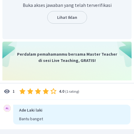
Dapat disimpulkan, pengertian konjungsi adalah kata-
Buka akses jawaban yang telah terverifikasi
kata yang menghubungkan dua satuan bahasa yang
sederajat
Lihat Iklan
Dengan demikian, jawaban yang tepat adalah pilihan D.
Perdalam pemahamanmu bersama Master Teacher
di sesi Live Teaching, GRATIS!
4.0
1
(
1 rating
)
Ade Laki laki
Bantu banget