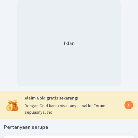
Iklan
Klaim Gold gratis sekarang!
Dengan Gold kamu bisa tanya soal ke Forum
sepuasnya, lho.
Pertanyaan serupa