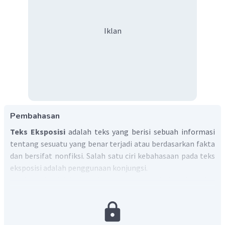
Iklan
Pembahasan
Teks Eksposisi
adalah teks yang berisi sebuah informasi
tentang sesuatu yang benar terjadi atau berdasarkan fakta
dan bersifat nonfiksi. Salah satu ciri kebahasaan pada teks
eksposisi adalah penggunaan konjungsi.
Konjungsi
adalah kata-kata yang menghubungkan dua
satuan bahasa yang sederajat, misalnya kata dengan kata,
frasa dengan frasa, klausa dengan klausa, serta kalimat
dengan kalimat. Contoh : tetapi, sedangkan, dan, agar, lalu.