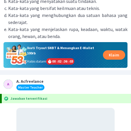
Kata-kata yang menyatakan suatu tindakan.
Kata-kata yang bersifat keilmuan atau teknis.
Kata-kata yang menghubungkan dua satuan bahasa yang
sederajat.
Kata-kata yang menjelaskan rupa, keadaan, waktu, watak
orang, hewan, atau benda.
Ikuti Tryout SNBT & Menangkan E-Wallet
100rb
Klaim
Habis dalam
00
:
02
:
36
:
03
A. Acfreelance
Master Teacher
Jawaban terverifikasi