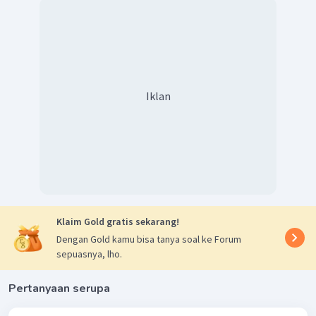
Iklan
Klaim Gold gratis sekarang!
Dengan Gold kamu bisa tanya soal ke Forum
sepuasnya, lho.
Pertanyaan serupa