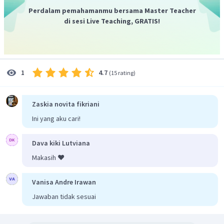
Perdalam pemahamanmu bersama Master Teacher
di sesi Live Teaching, GRATIS!
4.7
1
(
15 rating
)
Zaskia novita fikriani
Ini yang aku cari!
Dava kiki Lutviana
Makasih ❤️
Vanisa Andre Irawan
Jawaban tidak sesuai