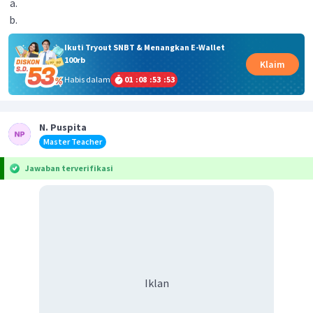
Ikuti Tryout SNBT & Menangkan E-Wallet
100rb
Klaim
Habis dalam
01
:
08
:
53
:
53
N. Puspita
Master Teacher
Jawaban terverifikasi
Iklan