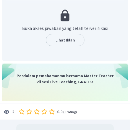
setiap kegiatan yang diupayakan.
Pemberdayaan komunitas melibatkan partisipasi
masyarakat.
Pemberdayaan Komunitas melibatkan kegiatan
Buka akses jawaban yang telah terverifikasi
pelatihan.
Pemberdayaan Komunitas harus dapat
Lihat Iklan
memaksimalkan pembiayaan sumber daya.
Pemberdayaan komunitas berfungsi sebagai
penghubung antara kepentingan pemerintah yang
bersifat makro dan mikro.
Perdalam pemahamanmu bersama Master Teacher
di sesi Live Teaching, GRATIS!
0.0
2
(
0 rating
)