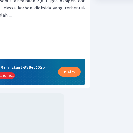
sebut disediakan 5,6 L gas oksigen dan
L, Massa karbon dioksida yang terbentuk
ah ....
& Menangkan E-Wallet 100rb
Klaim
1
:
07
:
00