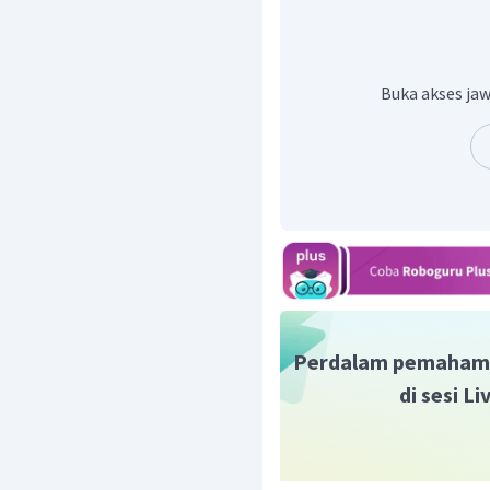
Pada keadaan standar ST
volume 22,4 liter. Mol d
Buka akses jaw
mol mula-mula etanol (
1
,
12
L
n
=
C
H
OH
22
,
4
L
2
5
=
0
,
05
5
,
6
L
n
=
O
22
,
4
L
2
Perdalam pemaham
=
0
,
25
di sesi L
Mol etanol (
) dig
dan
yang dihasil