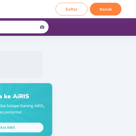
Daftar
Masuk
a ke AiRIS
dan belajar bareng AiRIS,
n pintarmu!
hat AiRIS