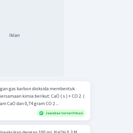
Iklan
engan gas karbon dioksida membentuk
imia berikut: CaO ( s ) + CO 2 ​ (
s ) Jika 0,89 gram CaO dan 0,74 gram CO 2 ...
Jawaban terverifikasi
direaksikan dengan 100 mL NaOH 0,3 M