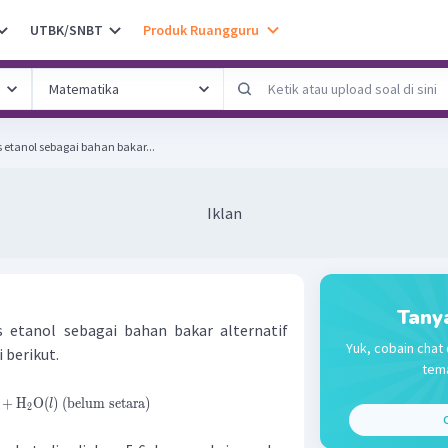
UTBK/SNBT
Produk Ruangguru
tanol sebagai bahan bakar...
Iklan
Tany
etanol sebagai bahan bakar alternatif
Yuk, cobain chat 
 berikut.
tema
+
H
O
(
)
(
belum
setara
)
l
2
C