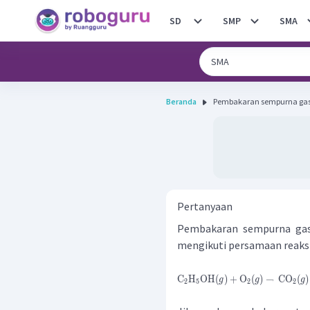
SD
SMP
SMA
Beranda
Pembakaran sempurna gas e
Pertanyaan
Pembakaran sempurna gas 
mengikuti persamaan reaksi
C
H
OH
(
)
+
O
(
)
→
CO
(
)
g
g
g
2
5
2
2