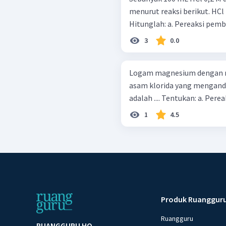
menurut reaksi berikut. HCl + NaOH → NaCl + H 2 ​ O ( sudah setara )
3
0.0
Logam magnesium dengan ma
asam klorida yang mengandu
1
4.5
Produk Ruanggur
Ruangguru
RUANGGURU HQ