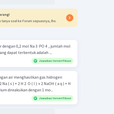
arang!
 tanya soal ke Forum sepuasnya, lho.
r dengan 0,2 mol Na 3 ​ PO 4 ​ , jumlah mol
 yang dapat terbentuk adalah ....
Jawaban terverifikasi
ngan air menghasilkan gas hidrogen
m natrium direaksikan dengan 1 mo...
Jawaban terverifikasi