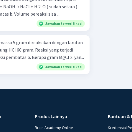
Hitunglah: a. Pereaksi pembatas b. Volume pereaksi sisa ...
Jawaban terverifikasi
ssa 5 gram direaksikan dengan larutan
ng HCI 60 gram. Reaksi yang terjadi
adalah .... Tentukan: a. Pereaksi pembatas b. Berapa gram MgCl 2 ​ yan...
Jawaban terverifikasi
u
Produk Lainnya
Bantuan & 
Brain Academy Online
Kredensial P