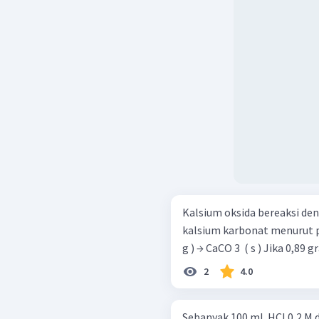
Kalsium oksida bereaksi d
kalsium karbonat menurut persamaan k
g ) → CaCO 3 ​ ( 
2
4.0
Sebanyak 100 mL HCl 0,2 M 