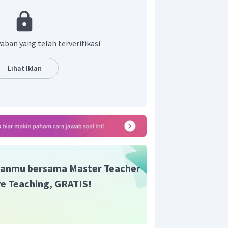
P, setiap 1 mol gas apa saja mempunyai
alam keadaan STP dapat dirumuskan:
aban yang telah terverifikasi
Lihat Iklan
) dan oksigen (
)
mol
anmu bersama Master Teacher
mol
ive Teaching, GRATIS!
unakan sebagai pereaksi pembatas, mol
kan adalah:
koefisien
CO