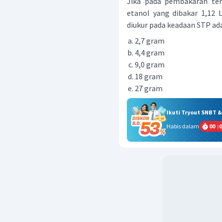
Jika pada pembakaran ter
etanol yang dibakar 1,12 
diukur pada keadaan STP adal
2,7 gram
4,4 gram
9,0 gram
18 gram
27 gram
Ikuti Tryout SNBT 
Habis dalam
00
:
0