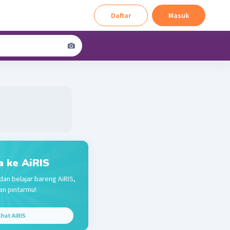
Daftar
Masuk
a ke AiRIS
dan belajar bareng AiRIS,
n pintarmu!
hat AiRIS