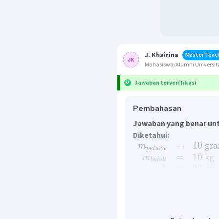
J. Khairina
Master Teac
Mahasiswa/Alumni Universita
Jawaban terverifikasi
Pembahasan
Jawaban yang benar unt
Diketahui:
=
10
gr
m
p
e
l
u
r
u
=
10
kg
m
ba
l
o
k
=
20
cm
h
=
9
,
81
g
Ditanya:
kelajuan peluru?
Penyelesaian: