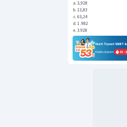
3,928
13,83
63,24
1 .982
3.928
Ikuti Tryout SNBT 
Habis dalam
01
:
1