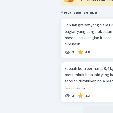
Pertanyaan serupa
Sebuah granat yang diam ti
bagian yang bergerak dala
massa kedua bagian itu adalah
dibebask...
9
4.8
Sebuah bola bermassa 0,4 k
menumbuk bola lain yang be
setelah tumbukan bola per
kecepatan...
3
4.2