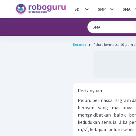
SD
SMP
SMA
Beranda
Peluru bermassa 10 gram dar
Pertanyaan
Peluru bermassa 10 gram dar
berayun yang massanya 
mengakibat­kan balok be
kedudukan semula. Jika pe
2
m/s
, kelajuan peluru sebesar