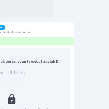
her
s Pendidikan Indonesia
uk pertanyaan tersebut adalah D.
am
=
0
,
01
kg
=
0
,
2
m
2
m
/
s