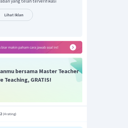
aban yang telah terverifikasi
sebelum dan sesudah menumbuk lantai
amaan:
Lihat Iklan
0
,
2
)
alan momentum untuk menghitung
′
(
+
)
m
m
v
p
b
(
0
,
01
+
10
)
1
,
98
anmu bersama Master Teacher
19
,
8198
ive Teaching, GRATIS!
1.981
,
98
1.982
m
/
s
t adalah D.
.2
(
4 rating
)