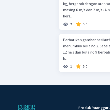
kg, bergerak dengan arah sa
masing 6 m/s dan 2 m/s (A 
bers...
2
5.0
Perhatikan gambar berikut! Bola bilyar no 9 digunakan untu
menumbuk bola no 2. Setel
12 m/s dan bola no 9 berbal
b...
1
5.0
Produk Ruanggur