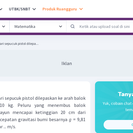
UTBK/SNBT
Produk Ruangguru
i sepucuk pistol dilepa...
Iklan
Tany
i sepucuk pistol dilepaskan ke arah balok
Yuk, cobain chat 
10 kg. Peluru yang menembus balok
tema
rayun mencapai ketinggian 20 cm dari
rcepatan gravitasi bumi besarnya
g
= 9,81
C
 ... m/s.