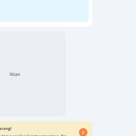
Iklan
arang!
 tanya soal ke Forum sepuasnya, lho.