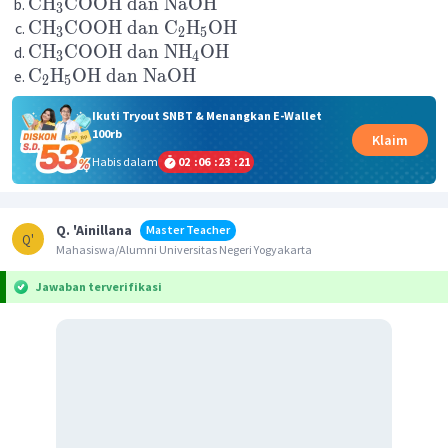
CH
COOH
dan
NaOH
3
CH
COOH
dan
C
H
OH
3
2
5
CH
COOH
dan
NH
OH
3
4
C
H
OH
dan
NaOH
2
5
Ikuti Tryout SNBT & Menangkan E-Wallet
100rb
Klaim
Habis dalam
02
:
06
:
23
:
21
Q. 'Ainillana
Master Teacher
Q'
Mahasiswa/Alumni Universitas Negeri Yogyakarta
Jawaban terverifikasi