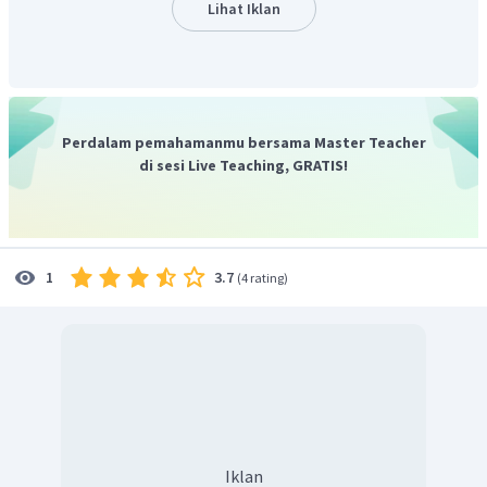
listriknya lemah. Contoh larutan yang tergolong elektrolit
Lihat Iklan
lemah adalah asam lemah dan basa lemah. Larutan non-
elektrolit disebabkan karena larutan senyawa tidak
terionisasi sehingga tidak dapat menghantarkan listrik,
misalnya alkohol, gula, urea, dan senyawa-senyawa kovalen
nonpolar.
Perdalam pemahamanmu bersama Master Teacher
Pasangan senyawa yang termasuk elektrolit lemah adalah
di sesi Live Teaching, GRATIS!
CH
COOH
dan
NH
OH
, yang masing-masing
3
4
merupakan asam lemah dan basa lemah.
C
H
OH
termasuk nonelektrolit
2
5
NaOH
termasuk elektrolit kuat
3.7
1
(
4 rating
)
Jadi, yang tergolong elektrolit lemah adalah
CH
COOH
dan
NH
OH
.
3
4
Iklan