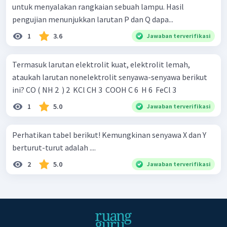
untuk menyalakan rangkaian sebuah lampu. Hasil
pengujian menunjukkan larutan P dan Q dapa...
1
3.6
Jawaban terverifikasi
Termasuk larutan elektrolit kuat, elektrolit lemah,
ataukah larutan nonelektrolit senyawa-senyawa berikut
ini? CO ( NH 2 ​ ) 2 ​ KCl CH 3 ​ COOH C 6 ​ H 6 ​ FeCl 3 ​
1
5.0
Jawaban terverifikasi
Perhatikan tabel berikut! Kemungkinan senyawa X dan Y
berturut-turut adalah ....
2
5.0
Jawaban terverifikasi