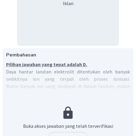
Iklan
Pembahasan
Pilihan jawaban yang tepat adalah D.
Daya hantar larutan elektrolit ditentukan oleh banyak
sedikitnya ion yang terjadi oleh proses ionisasi.
Makin banyak ion yang terdapat di dalam larutan, makin
kuat daya hantar listriknya. Elektrolit kuat disebabkan
karena larutan senyawa terionisasi dalam persentase yang
besar sehingga daya hantar listriknya kuat. Contoh larutan
yang tergolong elektrolit kuat adalah asam kuat, basa
kuat, dan garam. Elektrolit lemah disebabkan karena
Buka akses jawaban yang telah terverifikasi
larutan senyawa terionisasi sebagian sehingga daya hantar