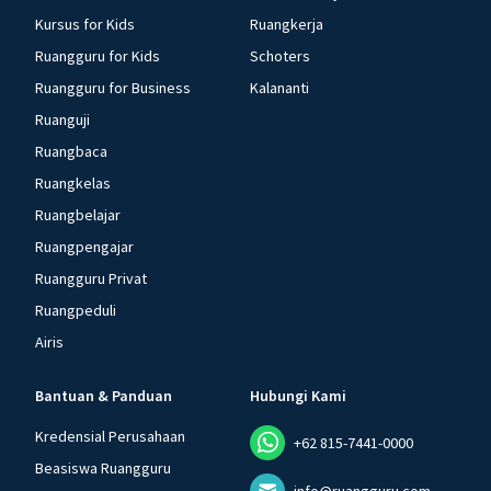
Kursus for Kids
Ruangkerja
Ruangguru for Kids
Schoters
Ruangguru for Business
Kalananti
Ruanguji
Ruangbaca
Ruangkelas
Ruangbelajar
Ruangpengajar
Ruangguru Privat
Ruangpeduli
Airis
Bantuan & Panduan
Hubungi Kami
Kredensial Perusahaan
+62 815-7441-0000
Beasiswa Ruangguru
info@ruangguru.com