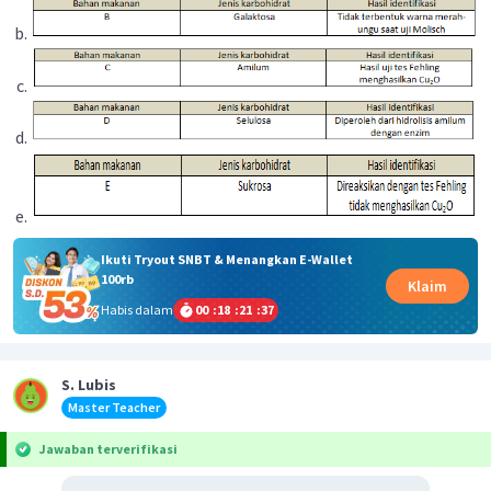
Ikuti Tryout SNBT & Menangkan E-Wallet
100rb
Klaim
Habis dalam
00
:
18
:
21
:
37
S. Lubis
Master Teacher
Jawaban terverifikasi