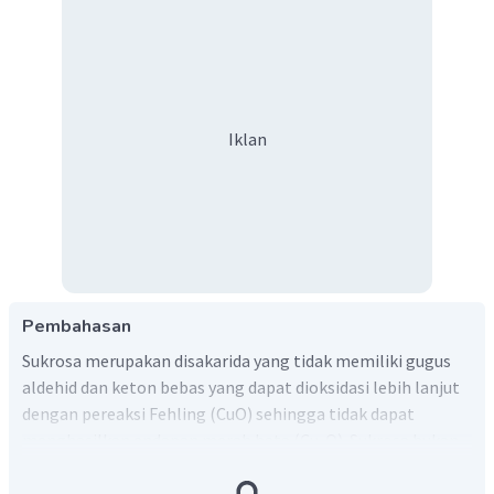
Iklan
Pembahasan
Sukrosa merupakan disakarida yang tidak memiliki gugus
aldehid dan keton bebas yang dapat dioksidasi lebih lanjut
dengan pereaksi Fehling (CuO) sehingga tidak dapat
menghasilkan endapan merah bata (Cu
O). Sukrosa bukan
2
merupakan gula pereduksi karena sifat ini.