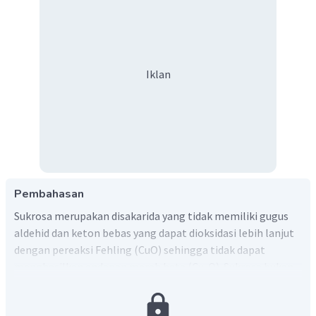
Iklan
Pembahasan
Sukrosa merupakan disakarida yang tidak memiliki gugus
aldehid dan keton bebas yang dapat dioksidasi lebih lanjut
dengan pereaksi Fehling (CuO) sehingga tidak dapat
menghasilkan endapan merah bata (Cu
O). Sukrosa bukan
2
merupakan gula pereduksi karena sifat ini.