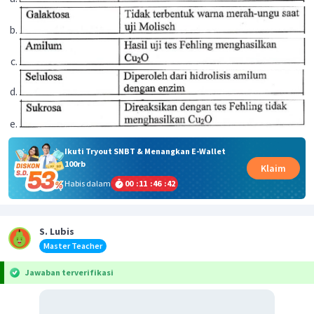
Ikuti Tryout SNBT & Menangkan E-Wallet
100rb
Klaim
Habis dalam
00
:
11
:
46
:
42
S. Lubis
Master Teacher
Jawaban terverifikasi