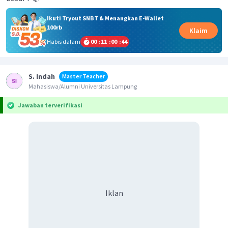
Ikuti Tryout SNBT & Menangkan E-Wallet
100rb
Klaim
Habis dalam
00
:
11
:
00
:
44
S. Indah
Master Teacher
Mahasiswa/Alumni Universitas Lampung
Jawaban terverifikasi
Iklan