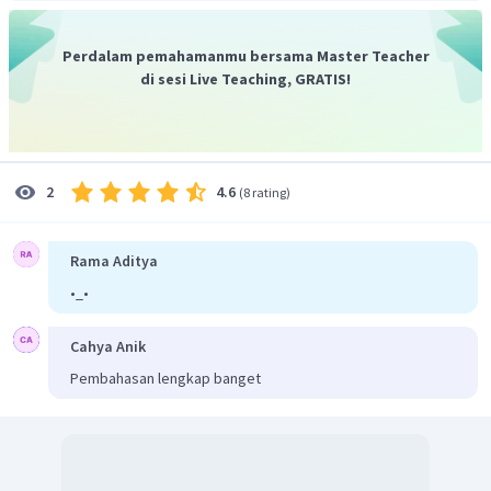
37
,
68
cm
Dengan demikian, panjang busur PQ adalah
.
Perdalam pemahamanmu bersama Master Teacher
di sesi Live Teaching, GRATIS!
4.6
2
(
8 rating
)
Rama Aditya
•_•
Cahya Anik
Pembahasan lengkap banget