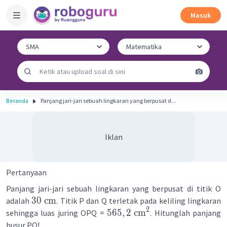
Masuk
Beranda
Panjang jari-jari sebuah lingkaran yang berpusat d...
Iklan
Pertanyaan
Panjang jari-jari sebuah lingkaran yang berpusat di titik O
30
cm
adalah
. Titik P dan Q terletak pada keliling lingkaran
2
565
,
2
cm
sehingga luas juring OPQ =
. Hitunglah panjang
busur PQ!