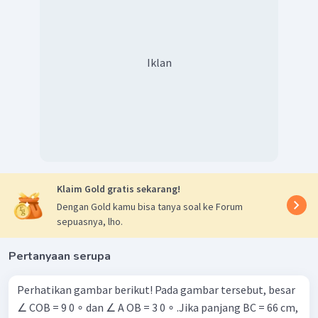
Iklan
Klaim Gold gratis sekarang!
Dengan Gold kamu bisa tanya soal ke Forum
sepuasnya, lho.
Pertanyaan serupa
Perhatikan gambar berikut! Pada gambar tersebut, besar
∠ COB = 9 0 ∘ dan ∠ A OB = 3 0 ∘ .Jika panjang BC = 66 cm,