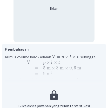
Iklan
Pembahasan
V
=
×
×
Rumus volume balok adalah
, sehingga
p
l
t
V
=
×
×
p
l
t
=
5
m
×
3
m
×
0
,
6
m
3
=
9
m
Volume air pada kolam tersebut adalah
.
Jadi, pilihan jawaban yang tepat adalah C.
Buka akses jawaban yang telah terverifikasi