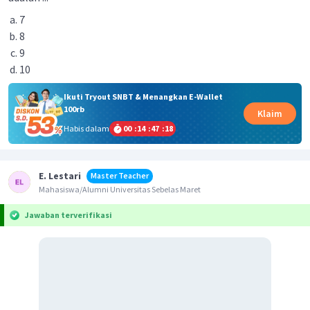
7
8
9
10
Ikuti Tryout SNBT & Menangkan E-Wallet
100rb
Klaim
Habis dalam
00
:
14
:
47
:
18
E. Lestari
Master Teacher
Mahasiswa/Alumni Universitas Sebelas Maret
Jawaban terverifikasi