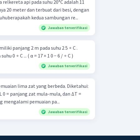
relkereta api pada suhu 20°C adalah 11
ya 20 meter dan terbuat dari besi, dengan
ada suhuberapakah kedua sambungan re...
Jawaban terverifikasi
iki panjang 2 m pada suhu 2 5 ∘ C .
u 0 ∘ C ... ( α = 17 × 1 0 − 6 / ∘ C )
Jawaban terverifikasi
an lima zat yang berbeda. Diketahui:
nis zat yang mengalami pemuaian pa...
Jawaban terverifikasi