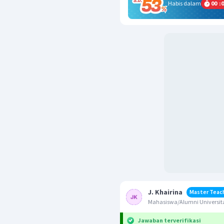
Habis dalam
00
:
0
J. Khairina
Master Teac
Mahasiswa/Alumni Universita
Jawaban terverifikasi