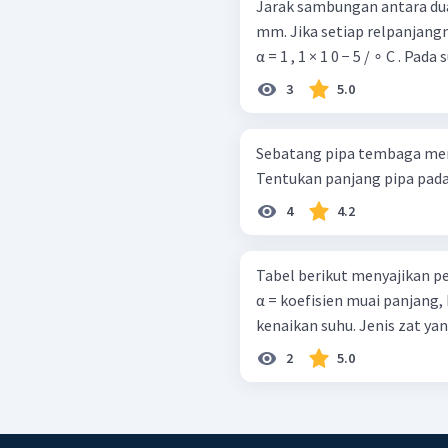
Jarak sambungan antara dua 
mm. Jika setiap relpanjangn
α = 1 , 1 × 1 0 − 5 / ∘ C . P
3
5.0
Sebatang pipa tembaga memil
Tentukan panjang pipa pada suh
4
4.2
Tabel berikut menyajikan pemuai
α = koefisien muai panjang, L 0 = panjang zat mula-mula, dan ∆T =
kenaikan suhu. Je
2
5.0