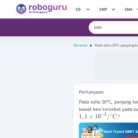
SD
SMP
SMA
Beranda
Pada suhu 20ºC, panjang ka
Pertanyaan
Pada suhu 20ºC, panjang ka
kawat besi tersebut pada su
−
5
∘
1
,
1
×
1
0
/
C
?
Ikuti Tryout SNBT 