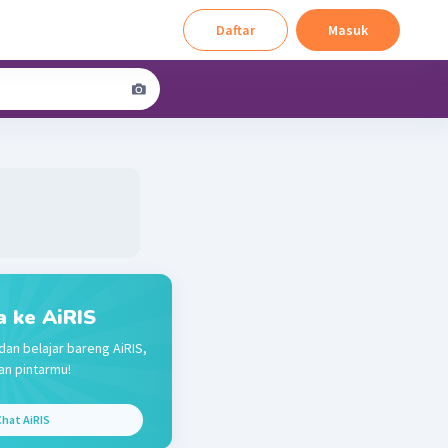
Daftar
Masuk
a ke AiRIS
dan belajar bareng AiRIS,
n pintarmu!
hat AiRIS