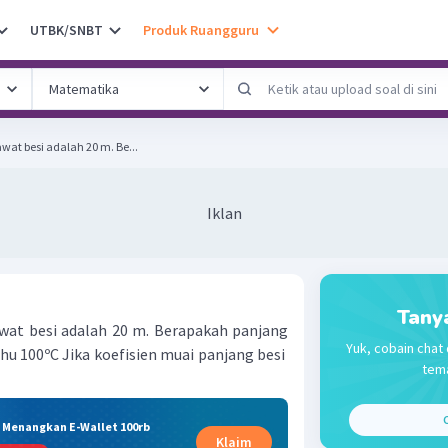
UTBK/SNBT
Produk Ruangguru
wat besi adalah 20 m. Be...
Iklan
Tany
wat besi adalah 20 m. Berapakah panjang
Yuk, cobain chat 
hu 100ºC Jika koefisien muai panjang besi
tema
C
& Menangkan E-Wallet 100rb
Klaim