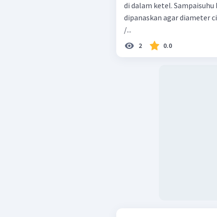
di dalam ketel. Sampaisuhu 
dipanaskan agar diameter cin
/...
2
0.0