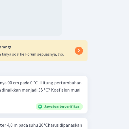
arang!
 tanya soal ke Forum sepuasnya, lho.
ya 90 cm pada 0 °C. Hitung pertambahan
 dinaikkan menjadi 35 °C? Koefisien muai
Jawaban terverifikasi
eter 4,0 m pada suhu 20°Charus dipanaskan