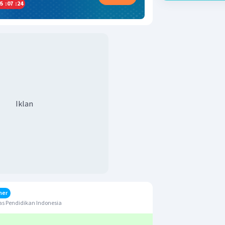
5
:
07
:
23
Iklan
her
s Pendidikan Indonesia