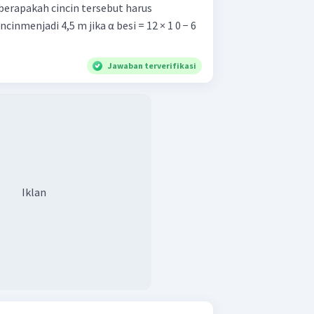
berapakah cincin tersebut harus
cinmenjadi 4,5 m jika α besi = 12 × 1 0 − 6
Jawaban terverifikasi
Iklan