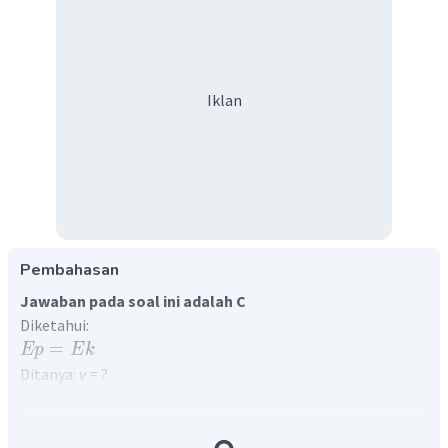
Iklan
Pembahasan
Jawaban pada soal ini adalah C
Diketahui:
=
Ep
E
k
Ditanya:
v
= ?
Jawab:
Energi kinetik pada pegas sebanding dengan:
1
2
2