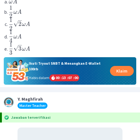
ω
A
1
ω
A
2
1
2
ω
A
2
1
ω
A
4
1
3
ω
A
3
Ikuti Tryout SNBT & Menangkan E-Wallet
100rb
Klaim
Habis dalam
00
:
13
:
07
:
00
Y. Maghfirah
Master Teacher
Jawaban terverifikasi