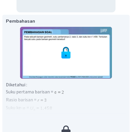
Pembahasan
Diketahui :
Suku pertama barisan =
Rasio barisan =
Suku ke-
=
Suku ke-
: