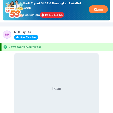
Ikuti Tryout SNBT & Menangkan E-Wallet
100rb
Klaim
Habis dalam
02
:
16
:
13
:
36
N. Puspita
Master Teacher
Jawaban terverifikasi
Iklan