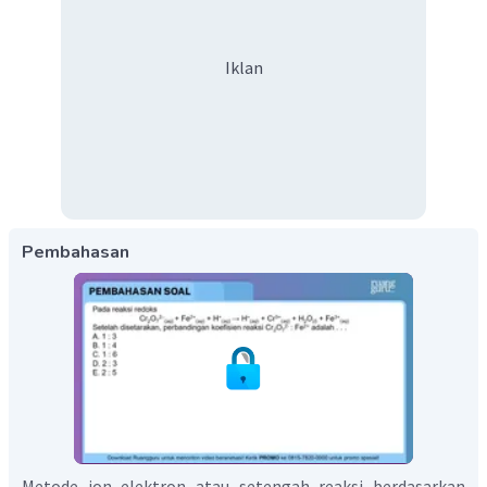
Iklan
Pembahasan
Metode ion elektron atau setengah reaksi berdasarkan