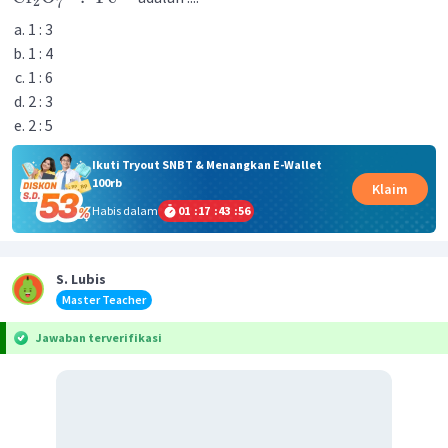
2
7
1 : 3
1 : 4
1 : 6
2 : 3
2 : 5
Ikuti Tryout SNBT & Menangkan E-Wallet
100rb
Klaim
Habis dalam
01
:
17
:
43
:
56
S. Lubis
Master Teacher
Jawaban terverifikasi