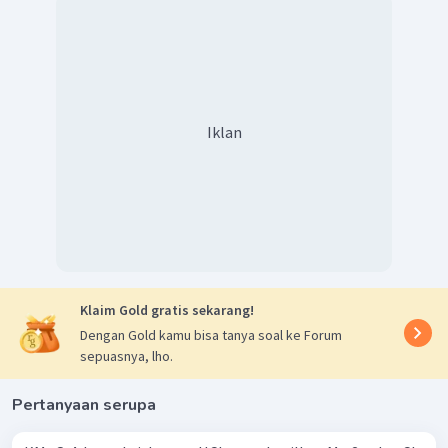
Iklan
Persamaan reaksi setaranya menjadi:
.Setelah disetarakan, perbandingan koefisien reaksi
adalah 1 : 6.
Jadi, jawaban yang benar adalah C.
Klaim Gold gratis sekarang!
Dengan Gold kamu bisa tanya soal ke Forum
sepuasnya, lho.
Pertanyaan serupa