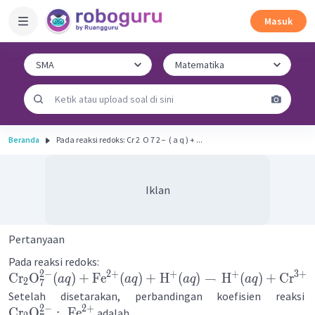
Masuk
Beranda
Pada reaksi redoks: Cr 2 ​ O 7 2 − ​ ( a q ) + ...
Iklan
Pertanyaan
Pada reaksi redoks:
2
+
3
+
2
−
+
+
Cr
O
(
)
+
Fe
(
)
+
H
(
)
→
H
(
)
+
Cr
(
a
q
a
q
a
q
a
q
2
7
Setelah disetarakan, perbandingan koefisien reaksi
2
+
2
−
Cr
O
:
Fe
adalah ....