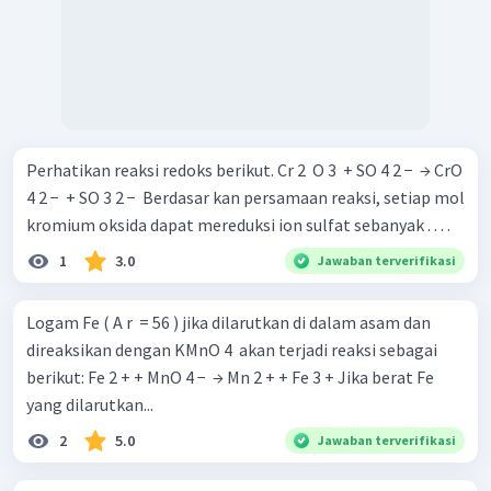
Perhatikan reaksi redoks berikut. Cr 2 ​ O 3 ​ + SO 4 2 − ​ → CrO
4 2 − ​ + SO 3 2 − ​ Berdasar kan persamaan reaksi, setiap mol
kromium oksida dapat mereduksi ion sulfat sebanyak . . . .
1
3.0
Jawaban terverifikasi
Logam Fe ( A r ​ = 56 ) jika dilarutkan di dalam asam dan
direaksikan dengan KMnO 4 ​ akan terjadi reaksi sebagai
berikut: Fe 2 + + MnO 4 − ​ → Mn 2 + + Fe 3 + Jika berat Fe
yang dilarutkan...
2
5.0
Jawaban terverifikasi