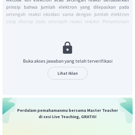
prinsip bahwa jumlah elektron yang dilepaskan pada
setengah reaksi oksidasi sama dengan jumlah elektron
yang diserap pada setengah reaksi reduksi. Penyetaraan
persamaan redoks ini berlangsung dalam suasana asam
maupun basa. Pada soal terdapat ion
yang menandakan
bahwa reaksi terjadi pada suasana asam.
Tetapi, pada soal diatas sepertinya terdapat kesalahan.
Persamaan yang benar seharusnya:
Buka akses jawaban yang telah terverifikasi
Lihat Iklan
Langkah-langkah Penyetaraan reaksi redoks dengan
metode setengah reaksi dalam suasana asam:
1. Tentukan setengah reaksi oksidasi dan reduksi pada zat
yang mengalami perubahan bilangan oksidasi. Reaksinya
Perdalam pemahamanmu bersama Master Teacher
dibuat dalam bentuk ionnya.
di sesi Live Teaching, GRATIS!
2. Samakan jumlah unsur selain O dan H agar jumlah unsur