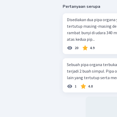
Pertanyaan serupa
Disediakan dua pipa organa 
tertutup masing-masing de
rambat bunyi di udara 340 
atas kedua pip...
Pola tersebut adalah m
20
4.9
).Karena nada naya sama
=
f
f
1
2
(
+
1
)
(
2
+
1
)
n
v
n
=
1
2
Sebuah pipa organa terbuka
2
4
L
L
1
2
(
2
+
1
)
(
2
×
3
+
1
)
=
terjadi 2 buah simpul. Pipa
2
×
20
4
L
2
3
7
=
lain yang tertutup serta mem
40
4
L
2
40
×
7
=
L
2
5
×
3
1
4.8
=
23
,
33
L
2
Sepertinya terdapat k
ditemukan pilihan jawab