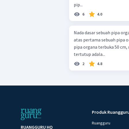
pip...
6
4.0
Nada dasar sebuah pipa org
atas pertama sebuah pipa o
pipa organa terbuka 50 cm,
tertutup adala...
2
4.8
Produk Ruanggur
Ruangguru
RUANGGURU HQ