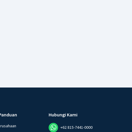
Panduan
Hubungi Kami
erusahaan
+62 815-7441-0000