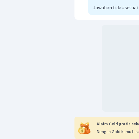
Jawaban tidak sesuai
Pola tersebut adalah pola
Sedangkan pada pipa o
seperti pada gambar
Klaim Gold gratis sek
Dengan Gold kamu bisa