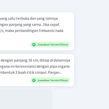
yang satu terbuka dan yang lainnya
ngan panjang yang sama. Jika cepat
m/s, maka perbandingan frekuensi nada
=
3
enunjukan nada atas ke tiga (
n
2
Jawaban terverifikasi
 maka berlaku persamaan berikut
v
 dengan panjang 16 cm, ditiup di dalamnya
 organa ini beresonansi dengan pipa organa
bentuk 3 buah titik simpul. Panjan...
Jawaban terverifikasi
cm
esalahan pada soal sehingga tidak
an yang tepat.