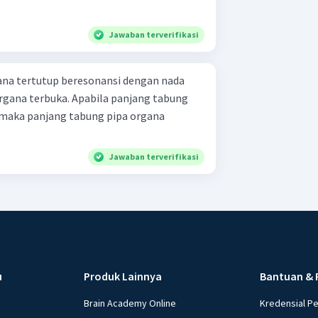
Jawaban terverifikasi
ana tertutup beresonansi dengan nada
rgana terbuka. Apabila panjang tabung
 maka panjang tabung pipa organa
Jawaban terverifikasi
u
Produk Lainnya
Bantuan & 
Brain Academy Online
Kredensial P