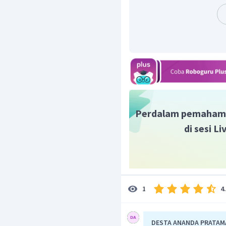
(
+
1
)
n
v
=
f
n
2
L
Sedangkan ferkuensi nad
dirumuskan dalam persa
(
2
+
1
)
n
v
=
f
n
4
L
Pada soal diketahui terj
seperti pada gambar
Perdalam pemaham
di sesi L
4
1
DESTA ANANDA PRATAM