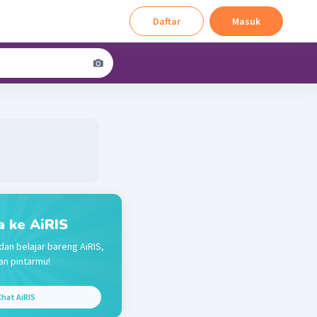
Daftar
Masuk
a ke AiRIS
dan belajar bareng AiRIS,
n pintarmu!
hat AiRIS