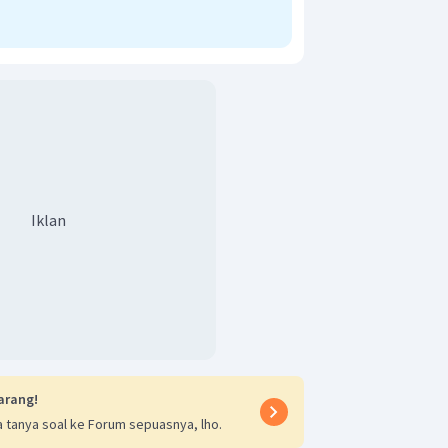
=
2
 untuk nada atas ke dua (
).
n
1
rgana tertutup terbentuk 4 simpul,
Iklan
arang!
 tanya soal ke Forum sepuasnya, lho.