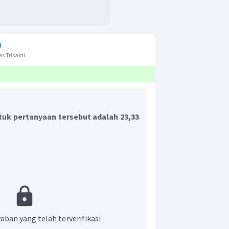
s Trisakti
uk pertanyaan tersebut adalah 23,33
 pada pipa organa terbuka dirumuskan
aban yang telah terverifikasi