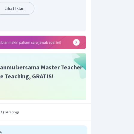
Lihat Iklan
a harmonik pada pipa organa tertutup
maan
adi 3 simpul pada pipa organa terbuka,
anmu bersama Master Teacher
ive Teaching, GRATIS!
.7
(
14 rating
)
A