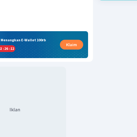
& Menangkan E-Wallet 100rb
Klaim
2
:
26
:
12
Iklan