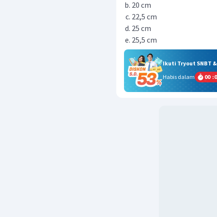
20 cm
22,5 cm
25 cm
25,5 cm
Ikuti Tryout SNBT 
Habis dalam
00
:
0