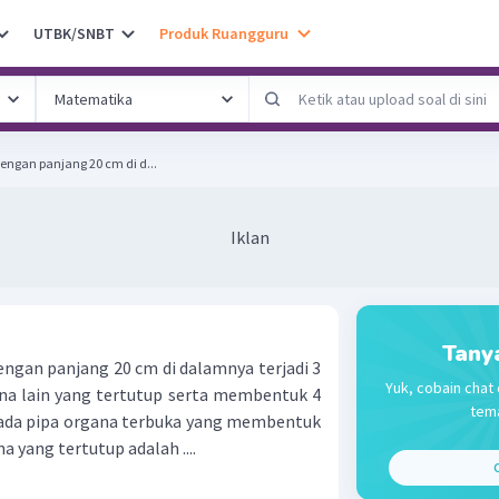
UTBK/SNBT
Produk Ruangguru
engan panjang 20 cm di d...
Iklan
Tany
engan panjang 20 cm di dalamnya terjadi 3
Yuk, cobain chat 
ana lain yang tertutup serta membentuk 4
tema
nada pipa organa terbuka yang membentuk
a yang tertutup adalah ....
C