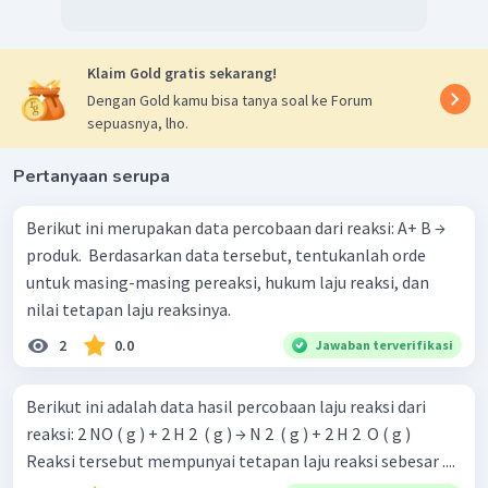
Untuk menghitung orde reaksi
D
, pilih 2 percobaan
dimana
C
mempunyai konsentrasi yang sama, yaitu
percobaan (1) dan (2).
Klaim Gold gratis sekarang!
y
x
Dengan Gold kamu bisa tanya soal ke Forum
[
]
[
]
k
C
D
r
=
2
2
2
y
x
[
]
[
]
r
k
C
D
sepuasnya, lho.
1
1
1
x
y
(
0
,
25
)
(
0
,
250
)
7
,
81250
k
=
x
y
3
,
90635
(
0
,
25
)
(
0
,
125
)
k
y
2
=
(
2
)
Pertanyaan serupa
=
1
y
Berikut ini merupakan data percobaan dari reaksi: A+ B →
Menentukan persamaan laju reaksi
produk. ​ Berdasarkan data tersebut, tentukanlah orde
untuk masing-masing pereaksi, hukum laju reaksi, dan
nilai tetapan laju reaksinya.
2
0.0
Jawaban terverifikasi
Menghitung nilai
k
Berikut ini adalah data hasil percobaan laju reaksi dari
Misal kita gunakan persamaan laju reaksi dari
reaksi: 2 NO ( g ) + 2 H 2 ​ ( g ) → N 2 ​ ( g ) + 2 H 2 ​ O ( g )
percobaan (1)
Reaksi tersebut mempunyai tetapan laju reaksi sebesar ....