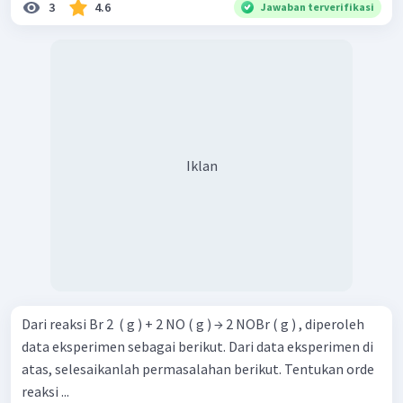
3
4.6
Jawaban terverifikasi
Iklan
Menghitung nilai
a
Untuk menghitung nilai
a
, kita gunakan data
percobaan (4)
2
Dari reaksi Br 2 ​ ( g ) + 2 NO ( g ) → 2 NOBr ( g ) , diperoleh
=
[
]
[
]
r
k
C
D
2
data eksperimen sebagai berikut. Dari data eksperimen di
=
500
,
0128
×
(
0
,
75
)
×
(
0
,
250
)
a
atas, selesaikanlah permasalahan berikut. Tentukan orde
=
70
,
3305
a
reaksi ...