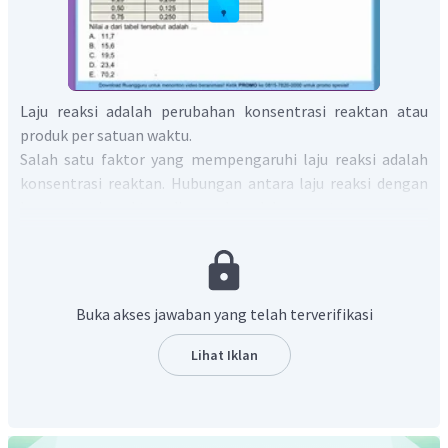
Laju reaksi adalah perubahan konsentrasi reaktan atau
produk per satuan waktu.
Salah satu faktor yang mempengaruhi laju reaksi adalah
konsentrasi reaktan. Hubungan antara laju reaksi dengan
konsentrasi reaktan dirumuskan dalam suatu persamaan
laju reaksi.
Reaksi
mempunyai persamaan laju
reaksi:
Buka akses jawaban yang telah terverifikasi
dengan:
Lihat Iklan
k
= tetapan laju reaksi
x
= orde (tingkat atau pangkat) reaksi terhadap
C
y
= orde reaksi terhadap
D
Orde reaksi ditentukan melalui percobaan, tidak berkaitan