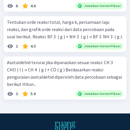
8
4.6
Jawaban terverifikasi
Jadi, tidak ada jawaban yang benar.
Tentukan orde reaksi total, harga k, persamaan laju
reaksi, dan grafik orde reaksi dari data percobaan pada
soal berikut. Reaksi: BF 3 ​ ( g ) + NH 3 ​ ( g ) → BF 3 ​ NH 3 ​ ( g )
2
4.5
Jawaban terverifikasi
Asetaldehid terurai jika dipanaskan sesuai reaksi: CH 3 ​
CHO ( l ) → CH 4 ​ ( g ) + CO ( g ) Berdasarkan reaksi
penguraian asetaldehid diperoleh data percobaan sebagai
berikut Hitun...
3
5.0
Jawaban terverifikasi