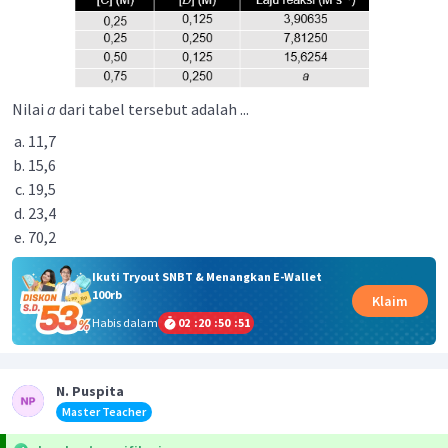
Nilai
a
dari tabel tersebut adalah ...
11,7
15,6
19,5
23,4
70,2
Ikuti Tryout SNBT & Menangkan E-Wallet
100rb
Klaim
Habis dalam
02
:
20
:
50
:
51
N. Puspita
Master Teacher