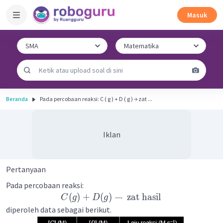
Masuk
Beranda
Pada percobaan reaksi: C ( g ) + D ( g ) → zat ...
Iklan
Pertanyaan
Pada percobaan reaksi:
(
)
+
(
)
→
zat
hasil
C
g
D
g
diperoleh data sebagai berikut.