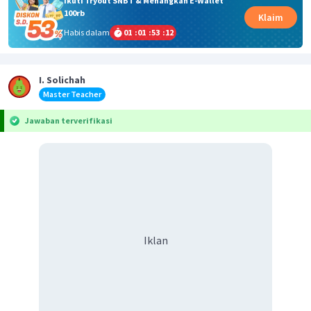
Ikuti Tryout SNBT & Menangkan E-Wallet
100rb
Klaim
Habis dalam
01
:
01
:
53
:
11
I. Solichah
Master Teacher
Jawaban terverifikasi
Iklan