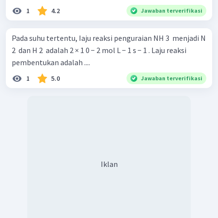
1
4.2
Jawaban terverifikasi
Pada suhu tertentu, Iaju reaksi penguraian NH 3 ​ menjadi N
2 ​ dan H 2 ​ adalah 2 × 1 0 − 2 mol L − 1 s − 1 . Laju reaksi
pembentukan adalah ....
1
5.0
Jawaban terverifikasi
Iklan