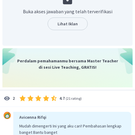
mL
r
=
2
,
67
detik
Buka akses jawaban yang telah terverifikasi
Jadi, jawaban yang tepat adalah C.
Lihat Iklan
Perdalam pemahamanmu bersama Master Teacher
di sesi Live Teaching, GRATIS!
4.7
2
(
21 rating
)
Avicenna Rifqi
Mudah dimengerti Ini yang aku cari! Pembahasan lengkap
banget Bantu banget