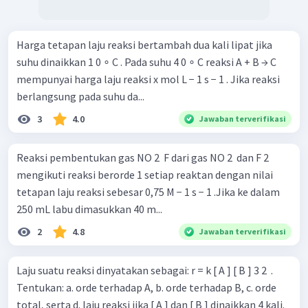
Harga tetapan laju reaksi bertambah dua kali lipat jika
suhu dinaikkan 1 0 ∘ C . Pada suhu 4 0 ∘ C reaksi A + B → C
mempunyai harga laju reaksi x mol L − 1 s − 1 . Jika reaksi
berlangsung pada suhu da...
3
4.0
Jawaban terverifikasi
Reaksi pembentukan gas NO 2 ​ F dari gas NO 2 ​ dan F 2 ​
mengikuti reaksi berorde 1 setiap reaktan dengan nilai
tetapan laju reaksi sebesar 0,75 M − 1 s − 1 .Jika ke dalam
250 mL labu dimasukkan 40 m...
2
4.8
Jawaban terverifikasi
Laju suatu reaksi dinyatakan sebagai: r = k [ A ] [ B ] 3 2 ​ .
Tentukan: a. orde terhadap A, b. orde terhadap B, c. orde
total, serta d. laju reaksi jika [ A ] dan [ B ] dinaikkan 4 kali.