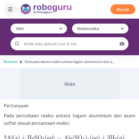
Masuk
Beranda
Pada percobaan reaksi antara logam aluminium dan a...
Iklan
Pertanyaan
Pada percobaan reaksi antara logam aluminium dan asam
sulfat sesuai persamaan reaksi:
2
Al
(
)
+
H
SO
(
)
→
Al
(
SO
)
(
)
+
3
H
(
)
,
s
a
q
a
q
g