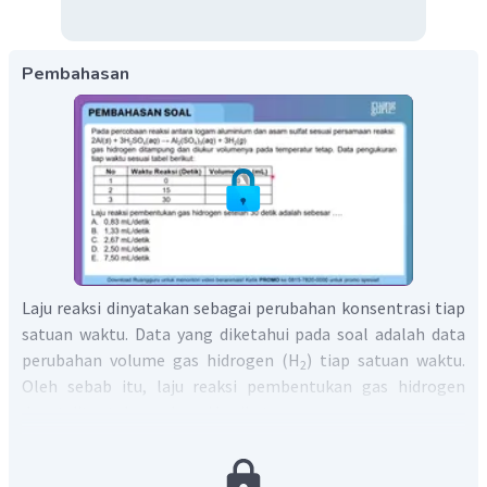
Pembahasan
Laju reaksi dinyatakan sebagai perubahan konsentrasi tiap
satuan waktu. Data yang diketahui pada soal adalah data
perubahan volume gas hidrogen (H
) tiap satuan waktu.
2
Oleh sebab itu, laju reaksi pembentukan gas hidrogen
dapat ditentukan sebagai berikut.
△
V
r
=
△
t
(
80
−
0
)
mL
r
=
(
30
−
0
)
detik