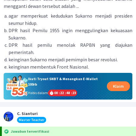
mengganti dewan tersebut adalah ...
agar memperkuat kedudukan Sukarno menjadi presiden
seumur hidup.
DPR hasil Pemilu 1955 ingin menggulingkan kekuasaan
Sukarno.
DPR hasil pemilu menolak RAPBN yang diajukan
pemerintah.
keinginan Sukarno menjadi pemimpin besar revolusi.
keinginan membentuk Front Nasional.
Ikuti Tryout SNBT & Menangkan E-Wallet
100rb
Klaim
Habis dalam
00
:
22
:
48
:
23
C. Sianturi
Master Teacher
Jawaban terverifikasi