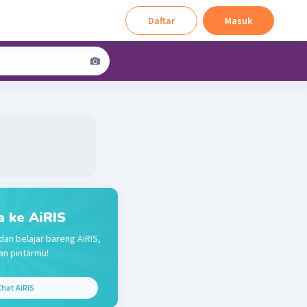
Daftar
Masuk
a ke AiRIS
dan belajar bareng AiRIS,
n pintarmu!
hat AiRIS