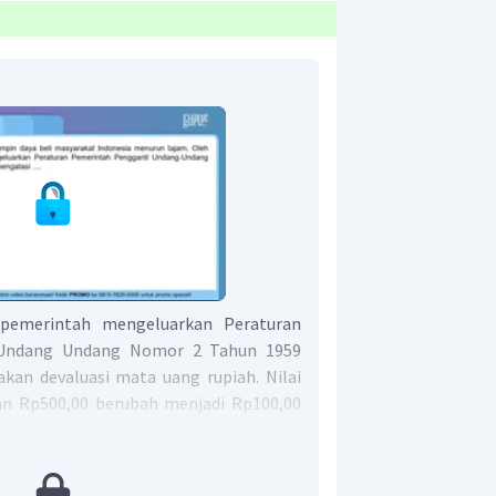
pemerintah mengeluarkan Peraturan
Undang­ Undang Nomor 2 Tahun 1959
kan devaluasi mata uang rupiah. Nilai
an Rp500,00 berubah menjadi Rp100,00
ng pecahan seratus ke bawah tidak
aluasi mata uang rupiah pada masa ini
 rupiah tanpa merugikan rakyat kecil.