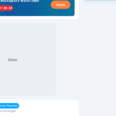
& Menangkan E-Wallet 100rb
Klaim
7
:
09
:
18
Iklan
ster Teacher
s Airlangga