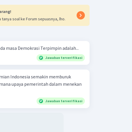
arang!
 tanya soal ke Forum sepuasnya, lho.
da masa Demokrasi Terpimpin adalah...
Jawaban terverifikasi
omian Indonesia semakin memburuk
gaimana upaya pemerintah dalam menekan
Jawaban terverifikasi