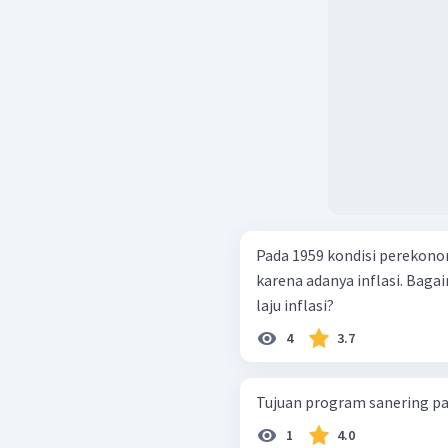
Pada 1959 kondisi perekon
karena adanya inflasi. Ba
laju inflasi?
4
3.7
Tujuan program sanering pa
1
4.0