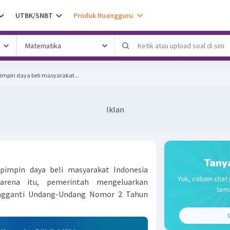
UTBK/SNBT
Produk Ruangguru
mpin daya beli masyarakat...
Iklan
Tany
impin daya beli masyarakat Indonesia
Yuk, cobain chat 
rena itu, pemerintah mengeluarkan
tema
ngganti Undang-Undang Nomor 2 Tahun
C