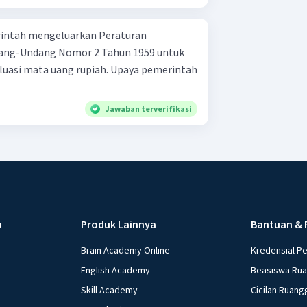
rintah mengeluarkan Peraturan
ang-Undang Nomor 2 Tahun 1959 untuk
uasi mata uang rupiah. Upaya pemerintah
Jawaban terverifikasi
u
Produk Lainnya
Bantuan & 
Brain Academy Online
Kredensial P
English Academy
Beasiswa Ru
Skill Academy
Cicilan Ruang