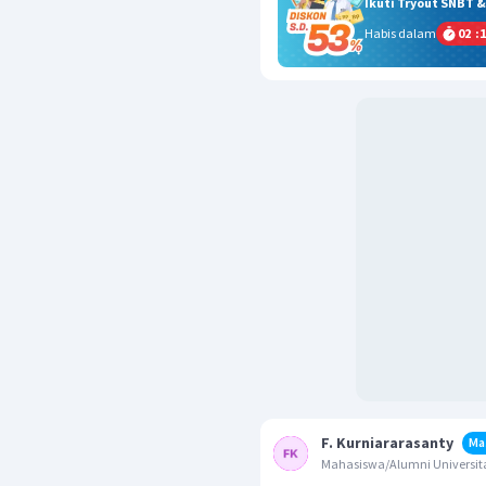
Ikuti Tryout SNBT 
Habis dalam
02
:
1
F. Kurniararasanty
Ma
Mahasiswa/Alumni Universita