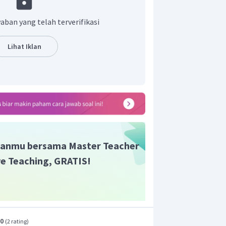
uran Pemerintah Pengganti Undang-
 1959 untuk menetapkan kebijakan
aban yang telah terverifikasi
h.
Lihat Iklan
anmu bersama Master Teacher
ive Teaching, GRATIS!
.0
(
2 rating
)