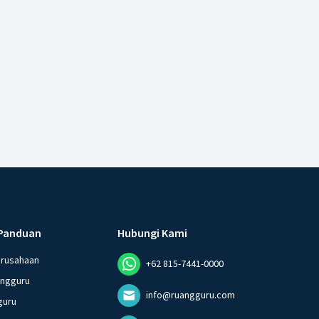
Panduan
Hubungi Kami
erusahaan
+62 815-7441-0000
angguru
info@ruangguru.com
guru