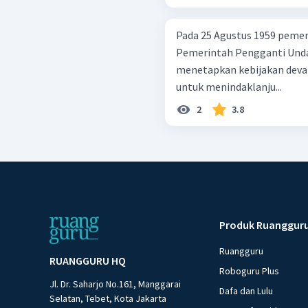
Pada 25 Agustus 1959 peme
Pemerintah Pengganti Und
menetapkan kebijakan deval
untuk menindaklanju...
2
3.8
Produk Ruanggur
Ruangguru
RUANGGURU HQ
Roboguru Plus
Jl. Dr. Saharjo No.161, Manggarai
Dafa dan Lulu
Selatan, Tebet, Kota Jakarta