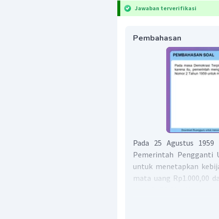
Jawaban terverifikasi
Pembahasan
Pada 25 Agustus 1959 
Pemerintah Pengganti 
untuk menetapkan kebija
mata uang Rp1.000,00 d
dan Rp50,00. Mata ua
didevaluasi. Tujuan dev
adalah meningkatkan nilai