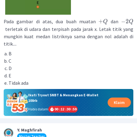
+
−
2
Pada gambar di atas, dua buah muatan
dan
Q
Q
terletak di udara dan terpisah pada jarak x. Letak titik yang
mungkin kuat medan listriknya sama dengan nol adalah di
titik....
B
C
D
E
Tidak ada
Ikuti Tryout SNBT & Menangkan E-Wallet
100rb
Klaim
Habis dalam
00
:
12
:
30
:
59
Y. Maghfirah
Master Teacher