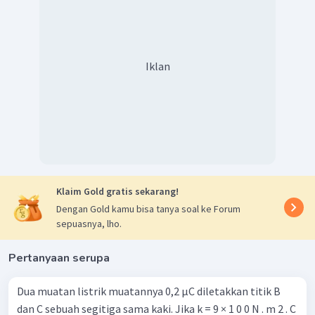
Iklan
Klaim Gold gratis sekarang!
Dengan Gold kamu bisa tanya soal ke Forum
sepuasnya, lho.
Pertanyaan serupa
Dua muatan listrik muatannya 0,2 µC diletakkan titik B
dan C sebuah segitiga sama kaki. Jika k = 9 × 1 0 0 N . m 2 . C