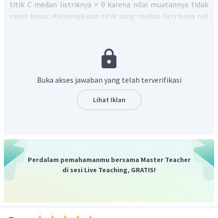
titik
C
medan listriknya = 0 karena nilai muatannya tidak
sama besar. Kemungkinan titik yang medan listriknya nol
adalah B karena harus ada muatan lain yang diletakan di
muatan yang lebih kecil yaitu +Q. Karena berbeda muatan
maka letaknya tidak berada diantara kedua muatan
tersebut.
Jadi, jawaban yang tepat adalah A
Buka akses jawaban yang telah terverifikasi
Lihat Iklan
Perdalam pemahamanmu bersama Master Teacher
di sesi Live Teaching, GRATIS!