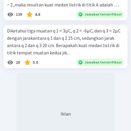
− 2 ,maka resultan kuat medan listrik di titik A adalah ….
139
4.8
Jawaban terverifikasi
Diketahui tiga muatan q 1 = 3μC, q 2 = -6μC, dan q 3 = 2μC
dengan jarakantara q 1 dan q 2 15 cm, sedangkan jarak
antara q 2 dan q 3 20 cm. Berapakah kuat medan listrik di
titik tempat muatan kedua jik...
20
5.0
Jawaban terverifikasi
Iklan