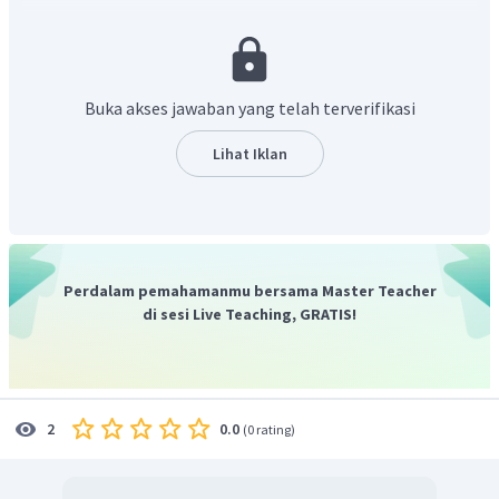
atau
Buka akses jawaban yang telah terverifikasi
Gugus -OH terikat pada atom C primer. Oksidasi alkohol
Lihat Iklan
primer menghasilkan aldehid (alkanal), jadi oksidasi 3-
CrO
metilbutanol dengan
akan menghasilkan 3-
3
metilbutanal sebagai berikut :
Perdalam pemahamanmu bersama Master Teacher
di sesi Live Teaching, GRATIS!
Jadi, jawaban benar adalah A.
0.0
2
(
0 rating
)