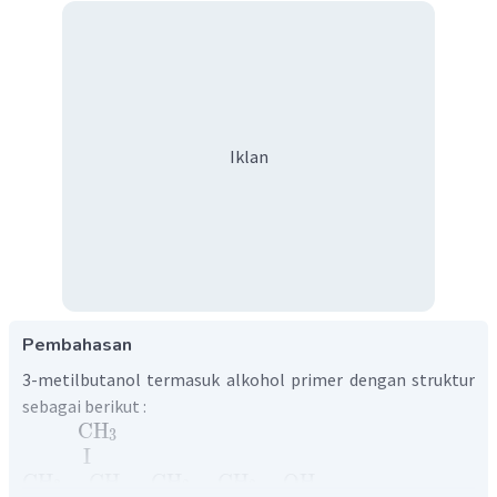
Iklan
Pembahasan
3-metilbutanol termasuk alkohol primer dengan struktur
sebagai berikut :
CH
3
I
CH
−
CH
−
CH
−
CH
−
OH
3
2
2