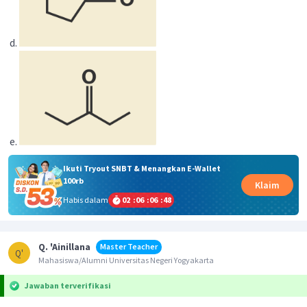
Ikuti Tryout SNBT & Menangkan E-Wallet
100rb
Klaim
Habis dalam
02
:
06
:
06
:
48
Q. 'Ainillana
Master Teacher
Q'
Mahasiswa/Alumni Universitas Negeri Yogyakarta
Jawaban terverifikasi