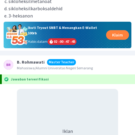
sikloheksilmetanoat
sikloheksilkarboksaldehid
3-heksanon
Ikuti Tryout SNBT & Menangkan E-Wallet
100rb
Klaim
Habis dalam
02
:
00
:
47
:
45
B. Rohmawati
Master Teacher
Mahasiswa/Alumni Universitas Negeri Semarang
Jawaban terverifikasi
Iklan