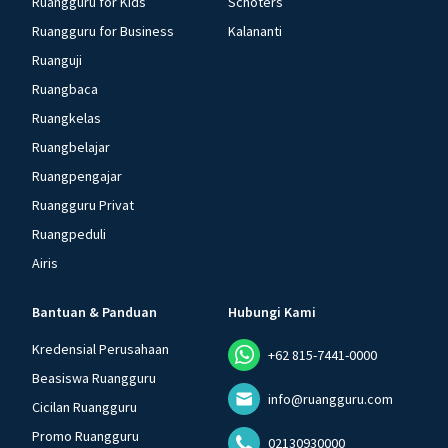
Ruangguru for Kids
Schoters
Ruangguru for Business
Kalananti
Ruanguji
Ruangbaca
Ruangkelas
Ruangbelajar
Ruangpengajar
Ruangguru Privat
Ruangpeduli
Airis
Bantuan & Panduan
Hubungi Kami
Kredensial Perusahaan
+62 815-7441-0000
Beasiswa Ruangguru
info@ruangguru.com
Cicilan Ruangguru
Promo Ruangguru
02130930000