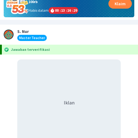
100rb
Klaim
Habis dalam
00
:
13
:
16
:
28
S. Nur
Master Teacher
Jawaban terverifikasi
Iklan