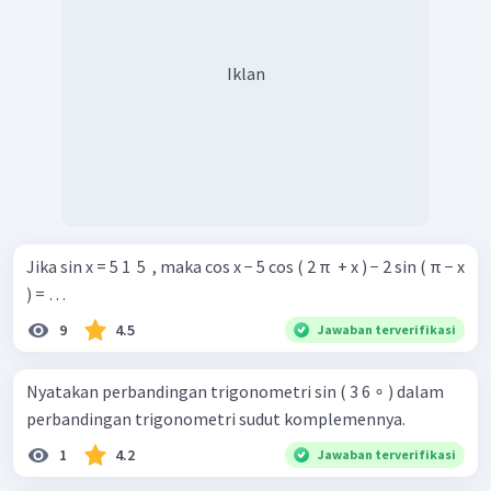
Iklan
Jika sin x = 5 1 ​ 5 ​ , maka cos x − 5 cos ( 2 π ​ + x ) − 2 sin ( π − x
) = …
9
4.5
Jawaban terverifikasi
Nyatakan perbandingan trigonometri sin ( 3 6 ∘ ) dalam
perbandingan trigonometri sudut komplemennya.
1
4.2
Jawaban terverifikasi