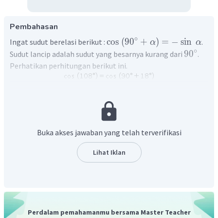
Pembahasan
∘
cos
(
9
0
+
)
=
−
sin
Ingat sudut berelasi berikut :
.
α
α
∘
9
0
Sudut lancip adalah sudut yang besarnya kurang dari
.
Perhatikan perhitungan berikut ini.
Jadi, bentuk
dalam sudut lancip yaitu
.
Buka akses jawaban yang telah terverifikasi
Lihat Iklan
Perdalam pemahamanmu bersama Master Teacher