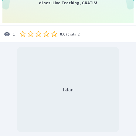
di sesi Live Teaching, GRATIS!
0.0
1
(
0 rating
)
Iklan