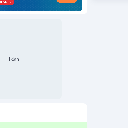
0
:
47
:
24
Iklan