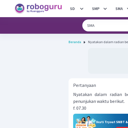
SD
SMP
SMA
Beranda
Nyatakan dalam radian bes
Pertanyaan
Nyatakan dalam radian be
penunjukan waktu berikut.
f. 07.30
Ikuti Tryout SNBT 