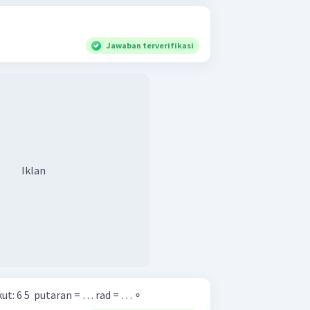
Jawaban terverifikasi
Iklan
Tentukan ukuran sudut berikut: 6 5 ​ putaran = … rad = … ∘