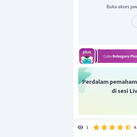
Buka akses jaw
Pukul 07.30 maka sudut j
dari angka 12 adalah seba
Perdalam pemaham
di sesi L
Perhatikan gambar jarum
4
1