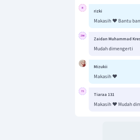
rizki
Makasih ❤️ Bantu ba
Zaidan Muhammad Kre
Pukul 07.30 jarum panjang
adalah sebagai berikut.
Mudah dimengerti
Dengan demikian, didapat
Mizukii
Makasih ❤️
Tiaraa 131
Makasih ❤️ Mudah di