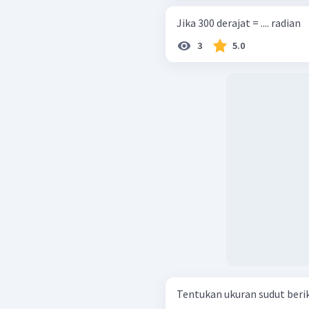
Jika 300 derajat = .... radian
3
5.0