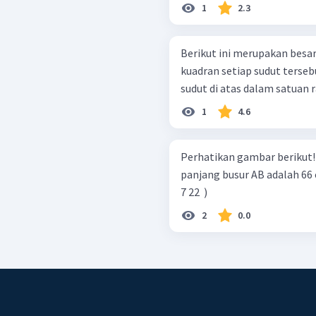
1
2.3
Berikut ini merupakan besar
kuadran setiap sudut tersebut. e. − 27 0 ∘ Selanjutnya, nyatakan
sudut di atas dalam satuan r
1
4.6
Perhatikan gambar berikut! Jika panjang OA = OB = 35 cm da
panjang busur AB adalah 66 c
7 22 ​ )
2
0.0