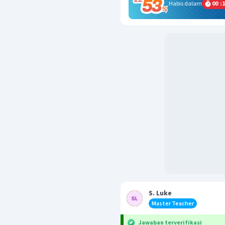
Habis dalam
00
:
1
S. Luke
Master Teacher
Jawaban terverifikasi