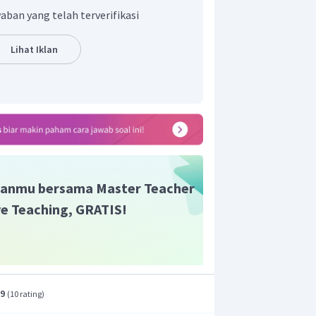
aban yang telah terverifikasi
Lihat Iklan
arum pendek bergerak 7 jam 30 menit
gai berikut.
anmu bersama Master Teacher
ive Teaching, GRATIS!
 panjang!
.9
(
10 rating
)