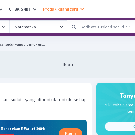
UTBK/SNBT
Produk Ruangguru
ar sudut yang dibentuk un...
Iklan
Tany
sar sudut yang dibentuk untuk setiap
Yuk, cobain chat 
tema
C
& Menangkan E-Wallet 100rb
Klaim