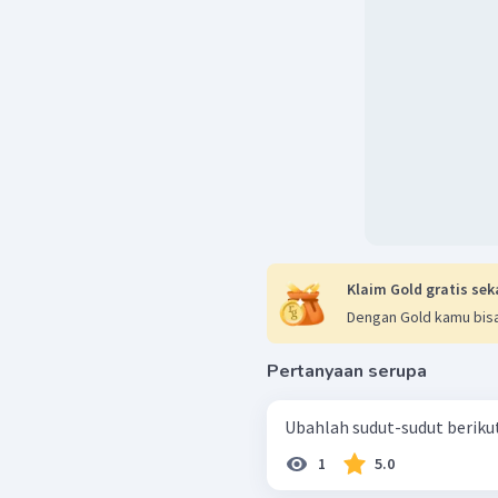
Jadi sudut terkecil yang 
ditentukan sebagai beriku
Dengan demikian, sudut 
1
radian
.
π
4
Klaim Gold gratis sek
Dengan Gold kamu bisa
Pertanyaan serupa
1
5.0