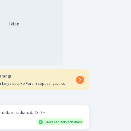
terbentuk pada pukul 07.30 dapat
t.
Iklan
yang dibentuk pada pukul 07.30 adalah
arang!
 tanya soal ke Forum sepuasnya, lho.
Ubahlah sudut-sudut berikut dalam radian. d. 18 0 ∘
Jawaban terverifikasi