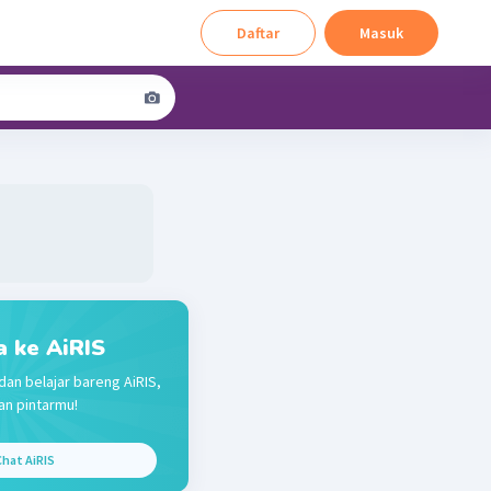
Daftar
Masuk
a ke AiRIS
dan belajar bareng AiRIS,
n pintarmu!
hat AiRIS