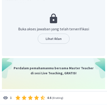
sudut
merupakan sudut yang berada pada sumbu-x
sehingga sudut tersebut tidak termasuk pada kuadran
manapun.
hubungan radian dan derajat :
Buka akses jawaban yang telah terverifikasi
sehingga nilai radian pada sudut
yaitu :
Lihat Iklan
Perdalam pemahamanmu bersama Master Teacher
di sesi Live Teaching, GRATIS!
4.6
1
(
8 rating
)