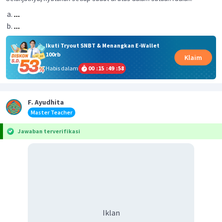
Ikuti Tryout SNBT & Menangkan E-Wallet
100rb
Klaim
Habis dalam
00
:
15
:
49
:
57
F. Ayudhita
Master Teacher
Jawaban terverifikasi
Iklan