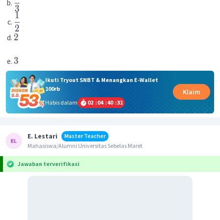
3
1
2
2
3
Ikuti Tryout SNBT & Menangkan E-Wallet
100rb
Klaim
Habis dalam
02
:
04
:
40
:
31
E. Lestari
Master Teacher
Mahasiswa/Alumni Universitas Sebelas Maret
Jawaban terverifikasi