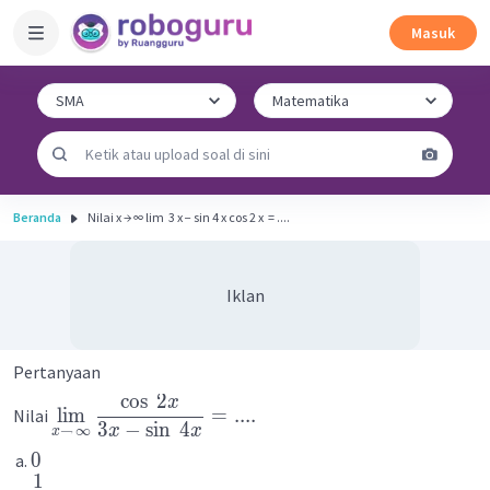
Masuk
Beranda
Nilai x → ∞ lim ​ 3 x − sin 4 x cos 2 x ​ = ....
Iklan
Pertanyaan
cos
2
x
lim
=
....
Nilai
3
−
sin
4
x
x
→
∞
x
0
1