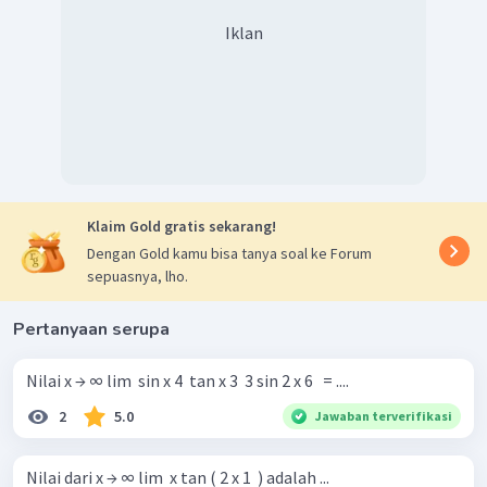
→
∞
x
x
0
=
Iklan
3
−
0
=
0
cos
2
x
lim
=
0
Dengan demikian, nilai
.
3
−
sin
4
x
x
→
∞
x
Oleh karena itu, jawaban yang benar adalah A.
Klaim Gold gratis sekarang!
Dengan Gold kamu bisa tanya soal ke Forum
sepuasnya, lho.
Pertanyaan serupa
Nilai x → ∞ lim ​ sin x 4 ​ tan x 3 ​ 3 sin 2 x 6 ​ ​ = ....
2
5.0
Jawaban terverifikasi
Nilai dari x → ∞ lim ​ x tan ( 2 x 1 ​ ) adalah ...