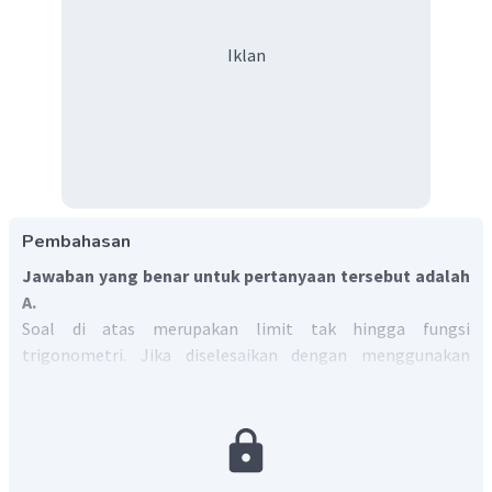
Iklan
Pembahasan
Jawaban yang benar untuk pertanyaan tersebut adalah
A.
Soal di atas merupakan limit tak hingga fungsi
trigonometri. Jika diselesaikan dengan menggunakan
metode substitusi langsung, maka penyelesaiannya cukup
sulit untuk digambarkan, karena pada fungsi
cos
2
x
(
)
=
cos
2
sin
4
terdapat
dan
yang
f
x
x
x
3
−
sin
4
x
x
1
bersifat periodik dengan nilai maksimum
dan minimum