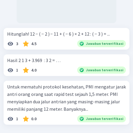
Hitunglah! 12 − ( − 2 ) − 11 + ( − 6 ) × 2 + 12 : ( − 3 ) = ...
3
4.5
Jawaban terverifikasi
Hasil 2 1 3 + 3.969 ​ : 3 2 = …
1
4.0
Jawaban terverifikasi
Untuk mematuhi protokol kesehatan, PMI mengatur jarak
antri orang orang saat rapid test sejauh 1,5 meter. PMI
menyiapkan dua jalur antrian yang masing-masing jalur
memiliki panjang 12 meter. Banyaknya...
1
0.0
Jawaban terverifikasi