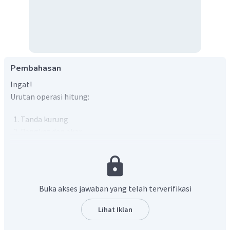
Pembahasan
Ingat!
Urutan operasi hitung:
Tanda kurung
Pangkat dan akar
Perkalian dan pembagian (jika muncul bersamaan
utamakan yang kiri)
Penjumlahan dan pengurangan (jika muncul
bersamaan utamakan yang kiri)
Buka akses jawaban yang telah terverifikasi
Berdasarkan pengertian di atas diperoleh perhitungan
Lihat Iklan