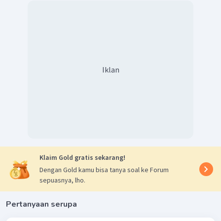
Iklan
Klaim Gold gratis sekarang!
Dengan Gold kamu bisa tanya soal ke Forum
sepuasnya, lho.
Pertanyaan serupa