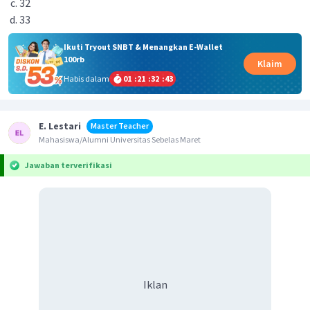
32
33
Ikuti Tryout SNBT & Menangkan E-Wallet
100rb
Klaim
Habis dalam
01
:
21
:
32
:
43
E. Lestari
Master Teacher
Mahasiswa/Alumni Universitas Sebelas Maret
Jawaban terverifikasi
Iklan