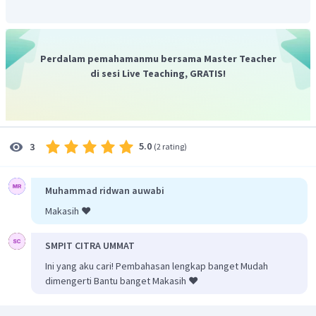
Jadi, jawaban yang tepat adalah C.
Perdalam pemahamanmu bersama Master Teacher
di sesi Live Teaching, GRATIS!
5.0
3
(
2 rating
)
Muhammad ridwan auwabi
Makasih ❤️
SMPIT CITRA UMMAT
Ini yang aku cari! Pembahasan lengkap banget Mudah
dimengerti Bantu banget Makasih ❤️