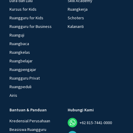
Dafa dan Lulu
Skill Academy
Kursus for Kids
Ruangkerja
Ruangguru for Kids
Schoters
Ruangguru for Business
Kalananti
Ruanguji
Ruangbaca
Ruangkelas
Ruangbelajar
Ruangpengajar
Ruangguru Privat
Ruangpeduli
Airis
Bantuan & Panduan
Hubungi Kami
Kredensial Perusahaan
+62 815-7441-0000
Beasiswa Ruangguru