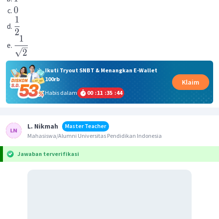
0
1
2
1
2
Ikuti Tryout SNBT & Menangkan E-Wallet
100rb
Klaim
Habis dalam
00
:
11
:
35
:
44
L. Nikmah
Master Teacher
Mahasiswa/Alumni Universitas Pendidikan Indonesia
Jawaban terverifikasi