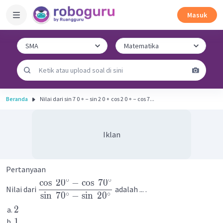
Masuk
Beranda
Nilai dari sin 7 0 ∘ − sin 2 0 ∘ cos 2 0 ∘ − cos 7...
Iklan
Pertanyaan
∘
∘
cos
2
0
−
cos
7
0
Nilai dari
adalah ... .
∘
∘
sin
7
0
−
sin
2
0
2
1