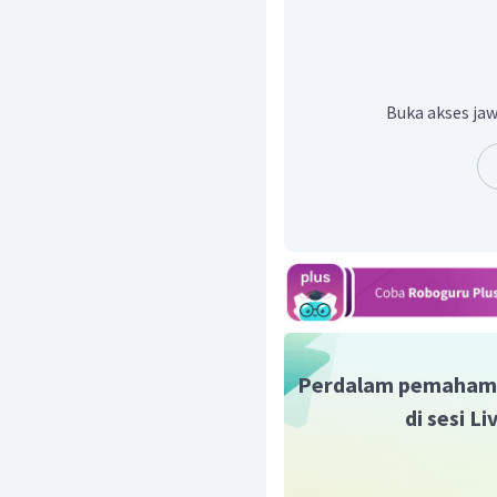
Jadi, jawaban yang tepa
Buka akses jaw
Perdalam pemaham
di sesi L