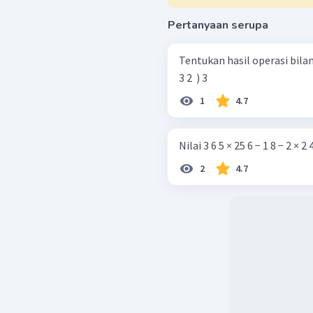
Pertanyaan serupa
Tentukan hasil operasi bilanganb
3 2 ​ ) 3
1
4.7
Nilai 3 6 5 × 25 6 − 1 8 − 2 × 2 4
2
4.7