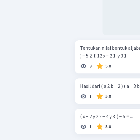
Tentukan nilai bentuk aljabar ber
) − 5 2 ​ f. 12 x − 2 1 ​ y 3 1 ​
3
5.0
Hasil dari ( a 2 b − 2 ) ( a − 3 b 
1
5.0
( x − 2 y 2 x − 4 y 3 ​ ) − 5 = ...
1
5.0