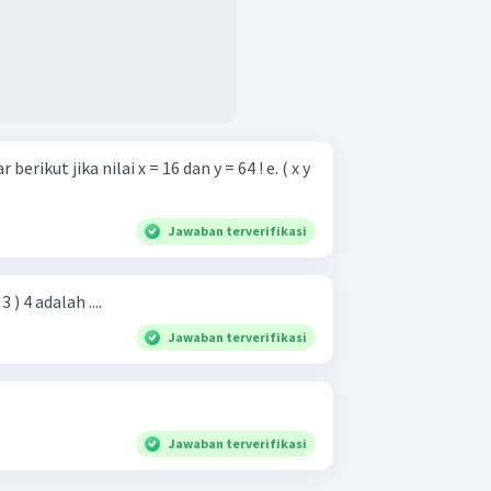
ikut jika nilai x = 16 dan y = 64 ! e. ( x y
Jawaban terverifikasi
3 ) 4 adalah ....
Jawaban terverifikasi
Jawaban terverifikasi