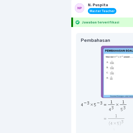
N. Puspita
Master Teacher
Jawaban terverifikasi
Pembahasan