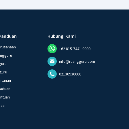
Panduan
Hubungi Kami
erusahaan
+62 815-7441-0000
angguru
info@ruangguru.com
guru
guru
02130930000
ntanan
gaduan
entuan
vasi