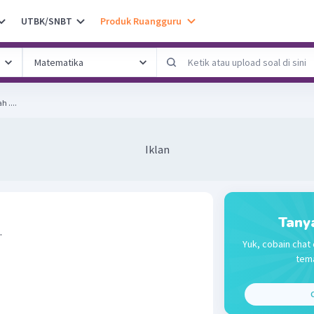
UTBK/SNBT
Produk Ruangguru
h ....
Iklan
Tany
.
Yuk, cobain chat 
tema
C