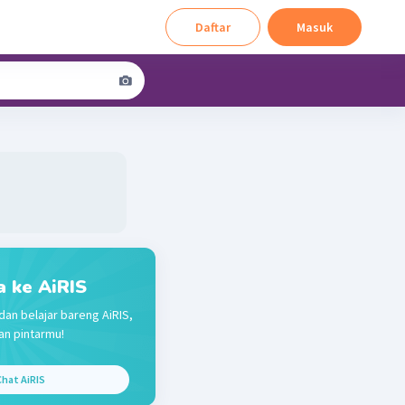
Daftar
Masuk
a ke AiRIS
dan belajar bareng AiRIS,
n pintarmu!
hat AiRIS