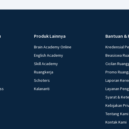
u
Produk Lainnya
Bantuan & 
Brain Academy Online
Kredensial P
English Academy
Beasiswa Ru
Skill Academy
Cicilan Ruang
Ruangkerja
Promo Ruang
Schoters
Laporan Kere
ess
Kalananti
Layanan Pen
Syarat & Ket
Kebijakan Pri
Tentang Kami
Kontak Kami