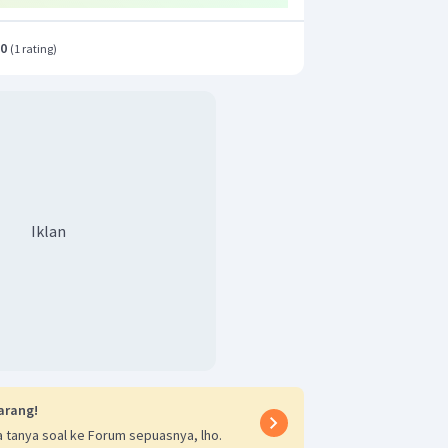
.0
(
1 rating
)
Iklan
arang!
 tanya soal ke Forum sepuasnya, lho.