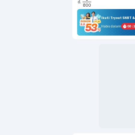
Ikuti Tryout SNBT 
Habis dalam
00
:
1