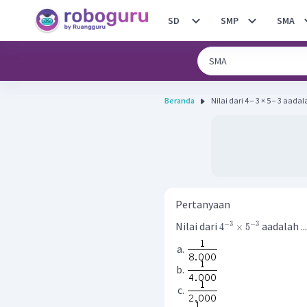
SD
SMP
SMA
Beranda
Nilai dari 4 − 3 × 5 − 3 aadala
Pertanyaan
Nilai dari
aadalah ...
−
3
−
3
4
×
5