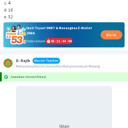
Ikuti Tryout SNBT & Menangkan E-Wallet
100rb
Klaim
Habis dalam
02
:
11
:
44
:
03
D. Rajib
Master Teacher
Mahasiswa/Alumni Universitas Muhammadiyah Malang
Jawaban terverifikasi
Iklan