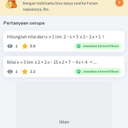
Dengan Gold kamu bisa tanya soal ke Forum
sepuasnya, lho.
Pertanyaan serupa
Hitunglah nilai dari x → 1 lim ​ 2 − x + 3 ​ x 2 − 2 x + 1 ​ !
1
5.0
Jawaban terverifikasi
Nilai x → 3 lim ​ x 2 + 2 x − 15 x 2 + 7 ​ − 4 x + 4 ​ ​ = ....
1
2.2
Jawaban terverifikasi
Iklan