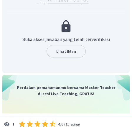
Buka akses jawaban yang telah terverifikasi
Lihat Iklan
Perdalam pemahamanmu bersama Master Teacher
di sesi Live Teaching, GRATIS!
Jadi, Nilai dari
.
Oleh karena itu, Jawaban yang benar adalah A
4.6
1
(
11 rating
)