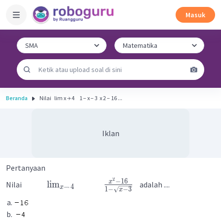
Masuk
Beranda
Nilai ​ ​ lim x → 4 ​ ​ ​ ​ 1 − x − 3 ​ x 2 − 16 ​...
Iklan
Pertanyaan
2
−
16
x
lim
Nilai
adalah ....
→
4
x
1
−
−
3
x