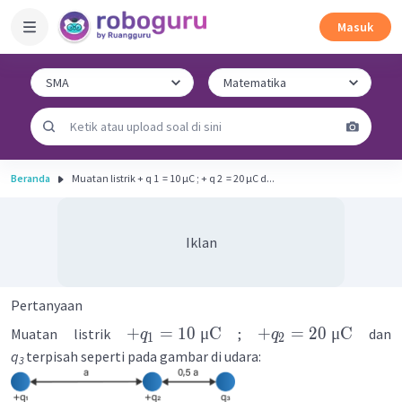
Masuk
Beranda
Muatan listrik + q 1 ​ = 10 μC ; + q 2 ​ = 20 μC d...
Iklan
Pertanyaan
+
=
10
μC
+
=
20
μC
Muatan listrik
;
dan
q
q
1
2
q
terpisah seperti pada gambar di udara:
3