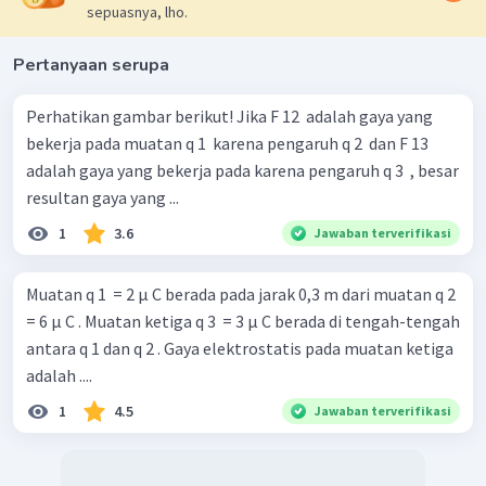
sepuasnya, lho.
Pertanyaan serupa
Perhatikan gambar berikut! Jika F 12 ​ adalah gaya yang
bekerja pada muatan q 1 ​ karena pengaruh q 2 ​ dan F 13 ​
adalah gaya yang bekerja pada karena pengaruh q 3 ​ , besar
resultan gaya yang ...
1
3.6
Jawaban terverifikasi
Muatan q 1 ​ = 2 μ C berada pada jarak 0,3 m dari muatan q 2 ​
= 6 μ C . Muatan ketiga q 3 ​ = 3 μ C berada di tengah-tengah
antara q 1 dan q 2 . Gaya elektrostatis pada muatan ketiga
adalah ....
1
4.5
Jawaban terverifikasi