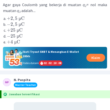
Agar gaya Coulomb yang bekerja di muatan
q
= nol maka
2
muatan
q
adalah....
3
+
2
,
5
μC
−
2
,
5
μC
+
25
μC
−
25
μC
+
4
μC
Ikuti Tryout SNBT & Menangkan E-Wallet
100rb
Klaim
Habis dalam
02
:
02
:
18
:
07
N. Puspita
Master Teacher
Jawaban terverifikasi