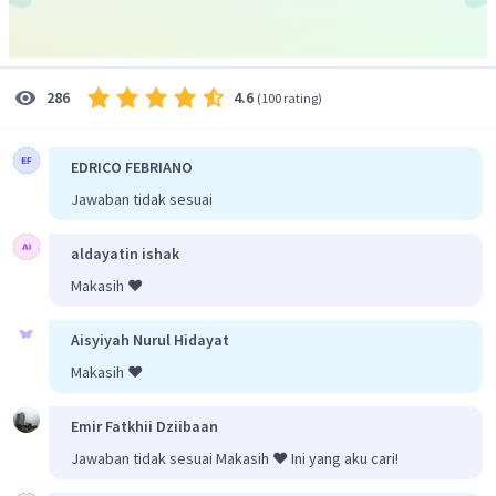
=
k
k
2
2
r
r
12
23
10
q
=
3
2
2
(
0
,
5
)
a
a
q
10
=
3
0
,
25
=
2
,
5
μC
q
3
4.6
286
(
100 rating
)
Jadi, jawaban yang tepat adalah A.
EDRICO FEBRIANO
Jawaban tidak sesuai
aldayatin ishak
Makasih ❤️
Aisyiyah Nurul Hidayat
Makasih ❤️
Emir Fatkhii Dziibaan
Jawaban tidak sesuai Makasih ❤️ Ini yang aku cari!