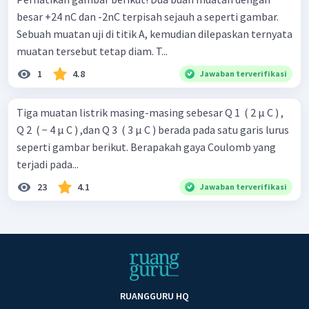
besar +24 nC dan -2nC terpisah sejauh a seperti gambar.
Sebuah muatan uji di titik A, kemudian dilepaskan ternyata
muatan tersebut tetap diam. T...
1
4.8
Jawaban terverifikasi
Tiga muatan listrik masing-masing sebesar Q 1 ​ ( 2 μ C ) ,
Q 2 ​ ( − 4 μ C ) ,dan Q 3 ​ ( 3 μ C ) berada pada satu garis lurus
seperti gambar berikut. Berapakah gaya Coulomb yang
terjadi pada...
23
4.1
Jawaban terverifikasi
RUANGGURU HQ