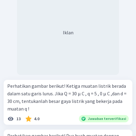
Iklan
Perhatikan gambar berikut! Ketiga muatan listrik berada
dalam satu garis lurus. Jika Q = 30 μ C , q = 5 , 0 μ C ,dan d =
30 cm, tentukanlah besar gaya listrik yang bekerja pada
muatan q !
13
4.0
Jawaban terverifikasi
Perhatikan gambar berikut! Dua buah muatan dengan