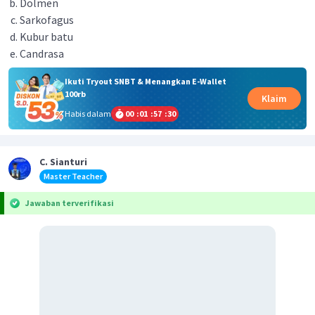
Dolmen
Sarkofagus
Kubur batu
Candrasa
Ikuti Tryout SNBT & Menangkan E-Wallet
100rb
Klaim
Habis dalam
00
:
01
:
57
:
30
C. Sianturi
Master Teacher
Jawaban terverifikasi