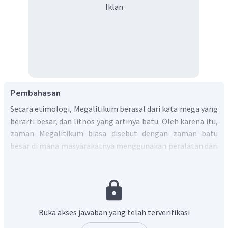
Iklan
Pembahasan
Secara etimologi, Megalitikum berasal dari kata mega yang
berarti besar, dan lithos yang artinya batu. Oleh karena itu,
zaman Megalitikum biasa disebut dengan zaman batu
besar di mana masyarakatnya menggunakan peralatan dari
batu yang berukuran besar. Pada periode ini, setiap
bangunan yang didirikan oleh masyarakat sudah
mempunyai fungsi yang jelas. Budaya Megalitikum sendiri
lebih mengarah pada sebuah pemujaan terhadap roh
leluhur.
Buka akses jawaban yang telah terverifikasi
Peninggalan-peninggalan dari zaman Megalitikum