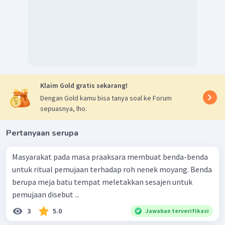
terdiri dari wadah dan tutup yang umumnya terdapat
tonjolan pada ujungnya.
Waruga
. Waruga adalah kubur batu yang bentuknya
seperti rumah dan biasanya ditemukan di daerah
Minahasa.
Punden berundak
. Benda peninggalam zaman
Megalitikum yang berbentuk anak tangga, berfungsi
Klaim Gold gratis sekarang!
sebagai pemujaan arwah nenek moyang dan dianggap
Dengan Gold kamu bisa tanya soal ke Forum
suci, dinamakan punden berundak.
sepuasnya, lho.
Arca batu
. Arca batu adalah pahatan berbentuk
manusia atau binatang yang dipercaya sebagai wujud
Pertanyaan serupa
dari nenek moyang.
Masyarakat pada masa praaksara membuat benda-benda
Dengan demikian, jawaban yang tepat adalah B
untuk ritual pemujaan terhadap roh nenek moyang. Benda
berupa meja batu tempat meletakkan sesajen untuk
pemujaan disebut ...
3
5.0
Jawaban terverifikasi