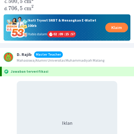
500
,
5
cm
2
706
,
5
cm
Ikuti Tryout SNBT & Menangkan E-Wallet
100rb
Klaim
Habis dalam
02
:
09
:
15
:
56
D. Rajib
Master Teacher
Mahasiswa/Alumni Universitas Muhammadiyah Malang
Jawaban terverifikasi
Iklan