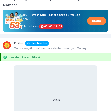
Mamat?
Ikuti Tryout SNBT & Menangkan E-Wallet
100rb
Klaim
Habis dalam
00
:
00
:
18
:
28
F. Nur
Master Teacher
Mahasiswa/Alumni Universitas Muhammadiyah Malang
Jawaban terverifikasi
Iklan