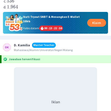
536
1.964
Ikuti Tryout SNBT & Menangkan E-Wallet
100rb
Klaim
Habis dalam
00
:
13
:
22
:
59
D. Kamilia
Master Teacher
Mahasiswa/Alumni Universitas Negeri Malang
Jawaban terverifikasi
Iklan