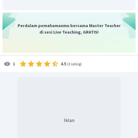
Berdasarkan perhitungan diperoleh luas lingkaran tersebut
2
616
cm
adalah
.
Oleh karena itu, tidak ada jawaban yang tepat.
Perdalam pemahamanmu bersama Master Teacher
di sesi Live Teaching, GRATIS!
4.5
1
(
2 rating
)
Iklan