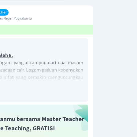
cher
s Negeri Yogyakarta
lah E.
logam yang dicampur dari dua macam
keadaan cair. Logam paduan kebanyakan
ki sifat yang semakin menguntungkan
omponennya. Perunggu merupakan
 (Cu) 88 %, timah (Sn) 12 % dan logam
hakan yaitu : mangan (Mn), aluminium
likon (Si). Sehingga perunggu dibuat dari
anmu bersama Master Teacher
ive Teaching, GRATIS!