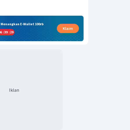
& Menangkan E-Wallet 100rb
Klaim
6
:
39
:
29
Iklan