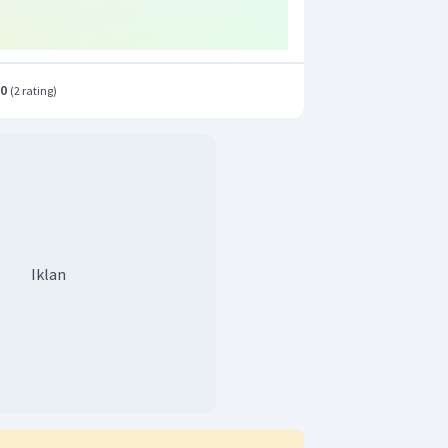
.0
(
2 rating
)
Iklan