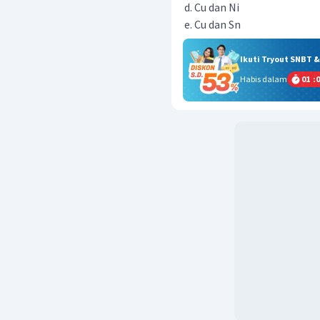
Cu dan Ni
Cu dan Sn
Ikuti Tryout SNBT 
Habis dalam
01
:
0