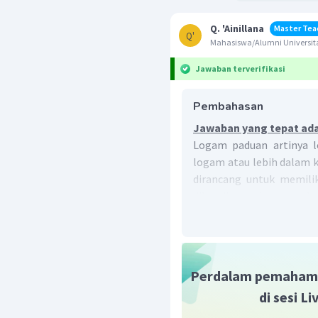
Q. 'Ainillana
Master Tea
Q'
Mahasiswa/Alumni Universita
Jawaban terverifikasi
Pembahasan
Jawaban yang tepat ada
Logam paduan artinya 
logam atau lebih dalam 
dirancang untuk memili
dibanding dengan k
campuran antara tembaga
lainnya yg bisa ditamba
(Al), fosfor (P), atau si
paduan logam
Cu dan Sn
.
Perdalam pemaham
di sesi L