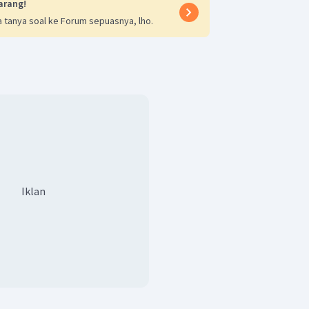
arang!
 tanya soal ke Forum sepuasnya, lho.
Iklan