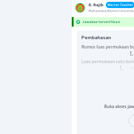
D. Rajib
Master Teacher
Mahasiswa/Alumni Univers
Jawaban terverifikasi
Pembahasan
Rumus luas permukaan bol
L
Luas permukaan satu bola
L
=
=
=
Sehingga, luas seluruh pe
Oleh karena itu, jawaba
Buka akses jaw