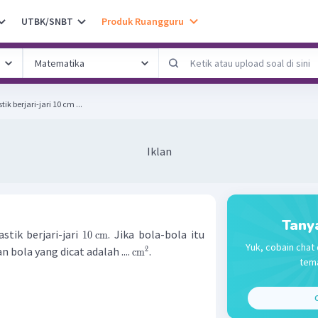
UTBK/SNBT
Produk Ruangguru
ik berjari-jari 10 cm ...
Iklan
Tany
stik berjari-jari
. Jika bola-bola itu
10
cm
Yuk, cobain chat 
n bola yang dicat adalah ....
.
2
cm
tema
C