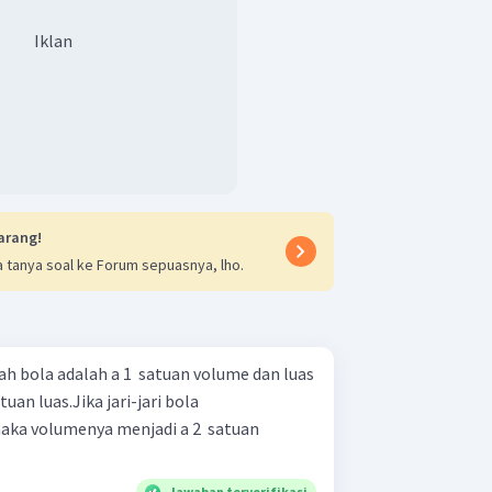
Iklan
arang!
 tanya soal ke Forum sepuasnya, lho.
h bola adalah a 1 ​ satuan volume dan luas
uan luas.Jika jari-jari bola
maka volumenya menjadi a 2 ​ satuan
Jawaban terverifikasi