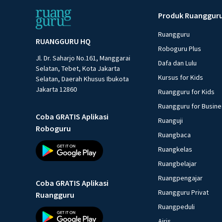
Produk Ruanggur
Ruangguru
RUANGGURU HQ
Roboguru Plus
Jl. Dr. Saharjo No.161, Manggarai
Dafa dan Lulu
Selatan, Tebet, Kota Jakarta
Kursus for Kids
Selatan, Daerah Khusus Ibukota
Jakarta 12860
Ruangguru for Kids
Ruangguru for Busin
Coba GRATIS Aplikasi
Ruanguji
Roboguru
Ruangbaca
Ruangkelas
Ruangbelajar
Ruangpengajar
Coba GRATIS Aplikasi
Ruangguru Privat
Ruangguru
Ruangpeduli
Airis