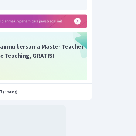
anmu bersama Master Teacher
ive Teaching, GRATIS!
.7
(
7 rating
)