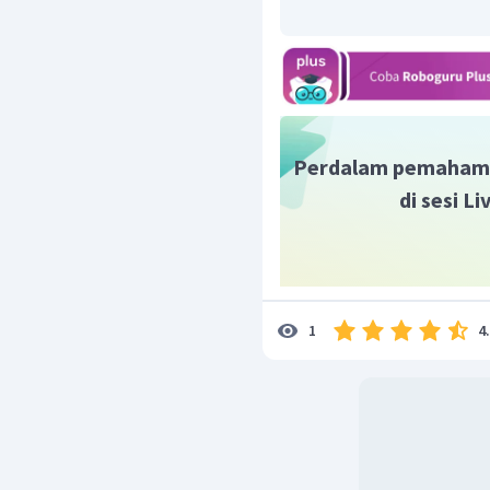
Perdalam pemaham
di sesi L
4
1