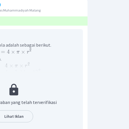
itas Muhammadiyah Malang
a adalah sebagai berikut.
2
=
4
×
×
π
r
.
2
4
×
×
π
r
2
4
×
3
,
14
×
1
0
2
1.256
cm
rmukaan 5 bola yang dicat.
n yang tepat adalah D.
aban yang telah terverifikasi
Lihat Iklan