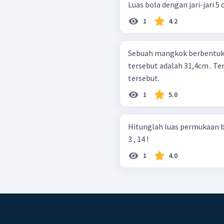
Luas bola dengan jari-jari 
1
4.2
Sebuah mangkok berbentuk 
tersebut adalah 31,4cm . 
tersebut.
1
5.0
Hitunglah luas permukaan bo
3 , 14 !
1
4.0