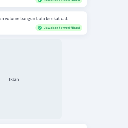
Tentukan luas permukaan dan volume bangun bola berikut c. d.
Jawaban terverifikasi
Iklan