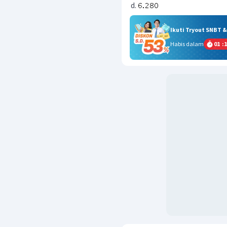
Ikuti Tryout SNBT 
Habis dalam
01
:
1