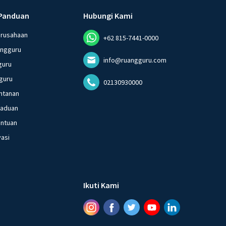
Panduan
Hubungi Kami
erusahaan
+62 815-7441-0000
angguru
info@ruangguru.com
guru
guru
02130930000
ntanan
gaduan
entuan
vasi
Ikuti Kami