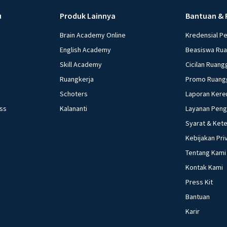
u
Produk Lainnya
Bantuan & 
Brain Academy Online
Kredensial P
English Academy
Beasiswa Ru
Skill Academy
Cicilan Ruang
Ruangkerja
Promo Ruang
Schoters
Laporan Kere
ess
Kalananti
Layanan Pen
Syarat & Ket
Kebijakan Pri
Tentang Kami
Kontak Kami
Press Kit
Bantuan
Karir