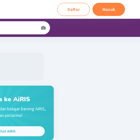
Daftar
Masuk
a ke AiRIS
dan belajar bareng AiRIS,
n pintarmu!
hat AiRIS