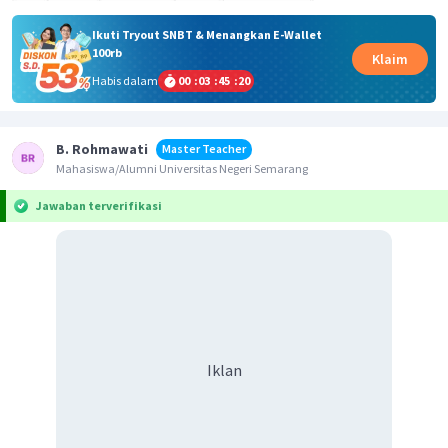
Ikuti Tryout SNBT & Menangkan E-Wallet
100rb
Klaim
Habis dalam
00
:
03
:
45
:
19
B. Rohmawati
Master Teacher
Mahasiswa/Alumni Universitas Negeri Semarang
Jawaban terverifikasi
Iklan