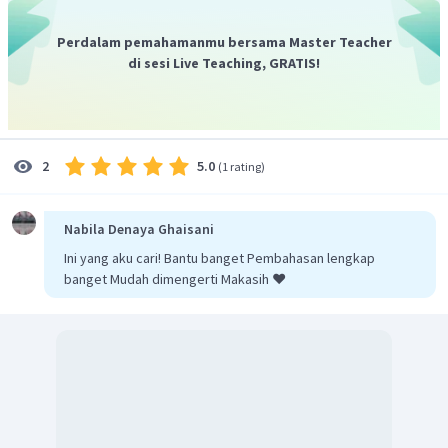
CO
C
memiliki hibridisasi
dimana atom
masih
s
p
2
dapat membentuk hibridisasi lain dengan
Perdalam pemahamanmu bersama Master Teacher
memperluas kulit valensi sehingga dapat menjadi
di sesi Live Teaching, GRATIS!
2
3
C
CO
maupun
. Kemampuan atom
pada
s
p
s
p
2
untuk memperluas kulit valensi mengakibatkan
CO
senyawa
bersifat asam.
2
5.0
2
(
1 rating
)
Nabila Denaya Ghaisani
Ini yang aku cari! Bantu banget Pembahasan lengkap
banget Mudah dimengerti Makasih ❤️