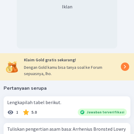
Iklan
Klaim Gold gratis sekarang!
Dengan Gold kamu bisa tanya soal ke Forum
sepuasnya, lho.
Pertanyaan serupa
Lengkapilah tabel berikut.
1
5.0
Jawaban terverifikasi
Tuliskan pengertian asam basa: Arrhenius Bronsted Lowry