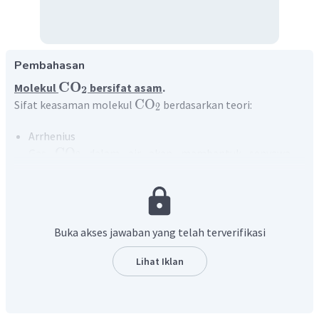
Pembahasan
CO
Molekul
bersifat asam
.
2
CO
Sifat keasaman molekul
berdasarkan teori:
2
Arrhenius
CO
Gas
dalam air akan membentuk senyawa
2
+
H
CO
H
yang akan membebaskan ion
. Oleh
2
3
CO
karena itu
merupakan senyawa oksida asam.
2
Bronsted-Lowry
CO
Tidak dapat menjelaskan sifat keasaman
2
Buka akses jawaban yang telah terverifikasi
+
H
karena tidak memiliki ion
untuk didonorkan serta
+
H
tidak dapat menerima ion
karena atom pusat
Lihat Iklan
tidak memiliki elektron bebas untuk berikatan secara
kovalen koordinasi.
Lewis