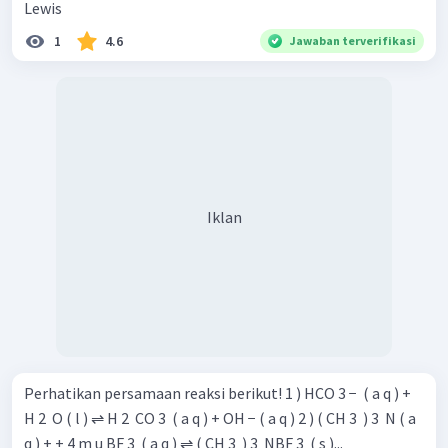
Lewis
1
4.6
Jawaban terverifikasi
Iklan
Perhatikan persamaan reaksi berikut! 1 ) HCO 3 − ​ ( a q ) +
H 2 ​ O ( l ) ⇌ H 2 ​ CO 3 ​ ( a q ) + OH − ( a q ) 2 ) ( CH 3 ​ ) 3 ​ N ( a
q ) + + 4 m u BF 3 ​ ( a q ) ⇌ ( CH 3 ​ ) 3 ​ NBF 3 ​ ( s )...