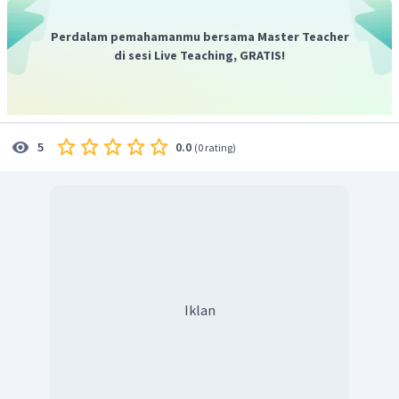
orientasi orbital.
Bilangan kuantum spin (
s
), yang menunjukkan arah
Perdalam pemahamanmu bersama Master Teacher
rotasi elektron.
di sesi Live Teaching, GRATIS!
Berdasarkan keterangan tersebut, maka:
Cu
Konfigurasi elektron
adalah
29
2
2
6
2
6
1
10
1
s
2
s
2
p
3
s
3
p
4
s
3
d
(mengikuti aturan penuh pada
10
3
d
subkulit d), sehingga elektron terakhirnya adalah
.
0.0
5
(
0 rating
)
Berdasarkan konfigurasi elektron maka jumlah subkulitnya
adalah 7, yaitu 4 subkulit
s
, 2 subkulit
p
, dan 1 subkulit
d
.
10
3
d
Bilangan kuantum
Bilangan kuantum utama atau
n
= 3, bilangan kuantum
utama menunjukkan jumlah kulit. Jadi jumlah kulitnya
adalah 3.
Bilangan kuantum azimuth atau
l
= 2, karena berada pada
Iklan
subkulit "d".
Bilangan kuantum magnetik dan azimuth: