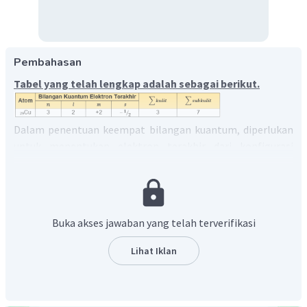
Pembahasan
Tabel yang telah lengkap adalah sebagai berikut.
Dalam penentuan keempat bilangan kuantum, diperlukan
untuk menentukan elektron terakhir dari konfigurasi
elektron terlebih dahulu. Setelah itu elektron terakhir
dapat digunakan untuk menentukan bilangan kuantumnya.
Terdapat empat jenis bilangan kuantum yaitu:
Buka akses jawaban yang telah terverifikasi
Bilangan kuantum utama (
n
), yang menunjukkan kulit
atom.
Lihat Iklan
Bilangan kuantum azimuth (
l
), yang menunjukkan
subkulit atom.
Bilangan kuantum magnetik (
m
), yang menunjukkan