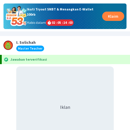
Ikuti Tryout SNBT & Menangkan E-Wallet
100rb
Klaim
Habis dalam
02
:
05
:
14
:
02
I. Solichah
Master Teacher
Jawaban terverifikasi
Iklan