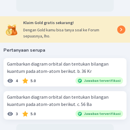
Elektron terakhir ada pada subkulit 3d orbital "+2" dengan
arah ke bawah, maka nilai:
1
−
m
= 0 dan
s
=
2
Dengan demikian,
tabel tersebut dapat dilengkapi
:
Klaim Gold gratis sekarang!
Dengan Gold kamu bisa tanya soal ke Forum
sepuasnya, lho.
Pertanyaan serupa
Gambarkan diagram orbital dan tentukan bilangan
kuantum pada atom-atom berikut. b. 36 Kr
4
5.0
Jawaban terverifikasi
Gambarkan diagram orbital dan tentukan bilangan
kuantum pada atom-atom berikut. c. 56 Ba
3
5.0
Jawaban terverifikasi