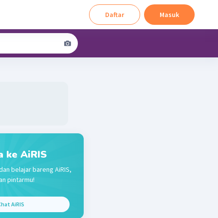
Daftar
Masuk
a ke AiRIS
dan belajar bareng AiRIS,
n pintarmu!
hat AiRIS