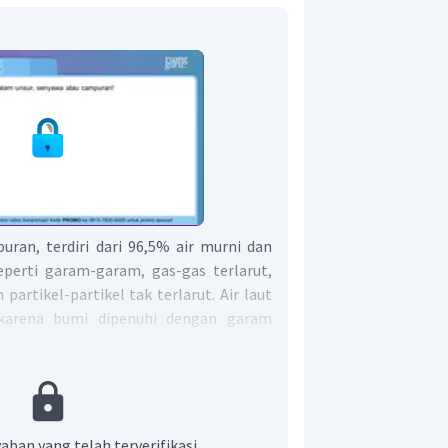
uran, terdiri dari 96,5% air murni dan
eperti garam-garam, gas-gas terlarut,
artikel-partikel tak terlarut. Air laut
karena bumi dipenuhi dengan garam
t di dalam batu-batuan dan tanah,
, kalsium, dan lain-lain.
an campuran
aban yang telah terverifikasi