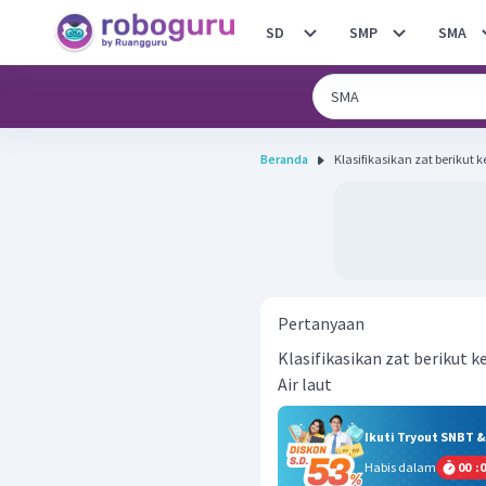
SD
SMP
SMA
Beranda
Klasifikasikan zat berikut 
Pertanyaan
Klasifikasikan zat berikut 
Air laut
Ikuti Tryout SNBT 
Habis dalam
00
:
0