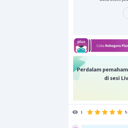
Perdalam pemaham
di sesi L
5
1