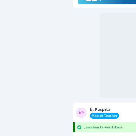
N. Puspita
Master Teacher
Jawaban terverifikasi