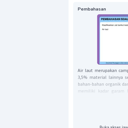
Pembahasan
Air laut merupakan camp
3,5% material lainnya s
bahan-bahan organik dan p
memiliki kadar garam 
mineral yang terdapa
contohnya natrium, kalium
Jadi, air laut merupak
Buka akses jaw