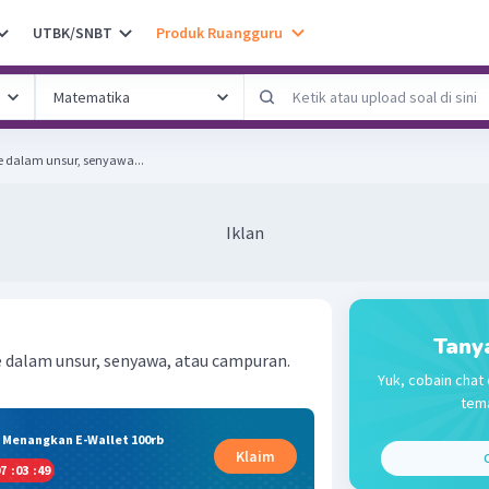
UTBK/SNBT
Produk Ruangguru
ke dalam unsur, senyawa...
Iklan
Tany
ke dalam unsur, senyawa, atau campuran.
Yuk, cobain chat 
tema
& Menangkan E-Wallet 100rb
Klaim
C
7
:
03
:
48