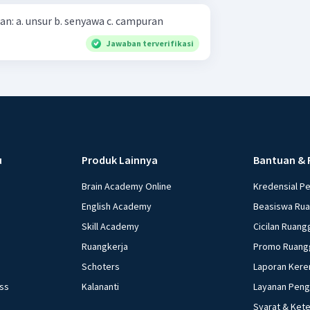
Apakah yang dimaksud dengan: a. unsur b. senyawa c. campuran
Jawaban terverifikasi
u
Produk Lainnya
Bantuan & 
Brain Academy Online
Kredensial P
English Academy
Beasiswa Ru
Skill Academy
Cicilan Ruang
Ruangkerja
Promo Ruang
Schoters
Laporan Kere
ess
Kalananti
Layanan Pen
Syarat & Ket