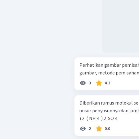
Perhatikan gambar pemisahan cam
gambar, metode pemisahan c
3
4.3
Diberikan rumus molekul se
unsur penyusunnya dan jumlah atomnya. MgO SO 2 ​
) 2 ​ ( NH 4 ​ ) 2 ​ SO 4 ​
2
0.0