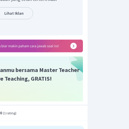
Lihat Iklan
anmu bersama Master Teacher
ive Teaching, GRATIS!
.0
(
1 rating
)