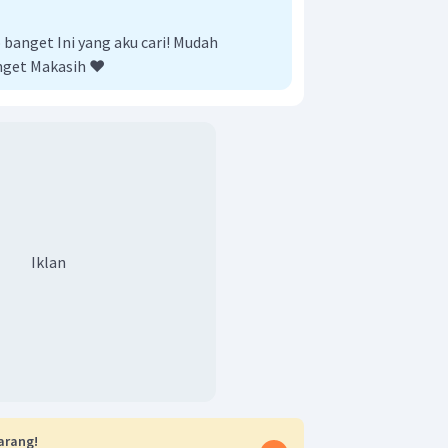
anget Ini yang aku cari! Mudah
nget Makasih ❤️
Iklan
arang!