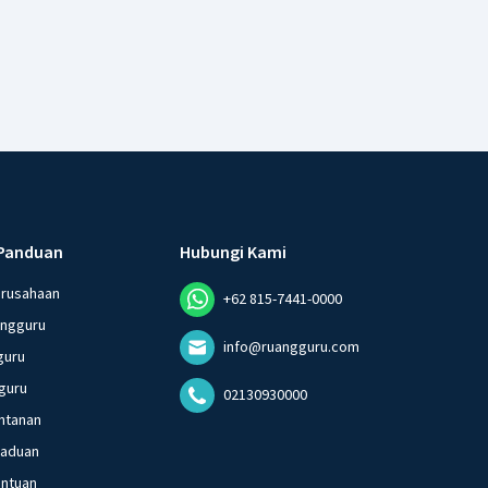
Panduan
Hubungi Kami
erusahaan
+62 815-7441-0000
angguru
info@ruangguru.com
guru
guru
02130930000
ntanan
gaduan
entuan